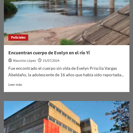
Policiales
Encuentran cuerpo de Evelyn en el río Yí
Mauricio López
15/07/2024
Fue encontrado el cuerpo sin vida de Evelyn Priscila Vargas
Abeldaño, la adolescente de 16 años que había sido reportada...
Leer
Leer más
más
sobre
Encuentran
cuerpo
de
Evelyn
en
el