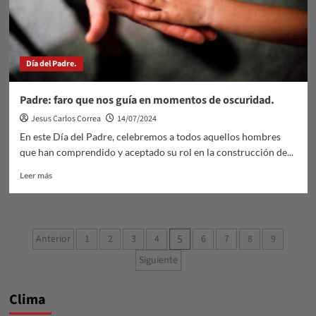
Día del Padre.
Padre: faro que nos guía en momentos de oscuridad.
Jesus Carlos Correa
14/07/2024
En este Día del Padre, celebremos a todos aquellos hombres
que han comprendido y aceptado su rol en la construcción de...
Leer
Leer más
más
sobre
Padre:
faro
Paginación
Anterior
1
2
3
4
6
7
8
9
5
que
de
nos
Siguiente
guía
entradas
en
momentos
Clima
de