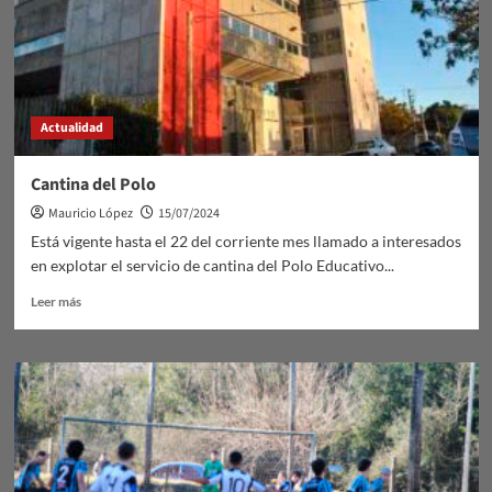
río
Yí
Actualidad
Cantina del Polo
Mauricio López
15/07/2024
Está vigente hasta el 22 del corriente mes llamado a interesados
en explotar el servicio de cantina del Polo Educativo...
Leer
Leer más
más
sobre
Cantina
del
Polo