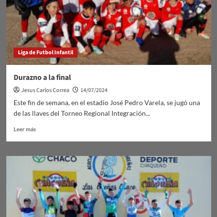
Liga de Futbol Infantil
Durazno a la final
Jesus Carlos Correa
14/07/2024
Este fin de semana, en el estadio José Pedro Varela, se jugó una
de las llaves del Torneo Regional Integración...
Leer
Leer más
más
sobre
Durazno
a
la
final