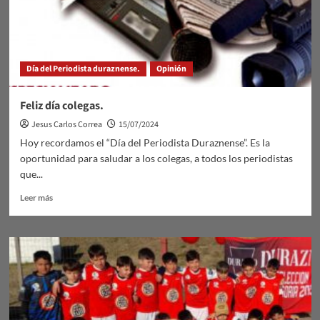
Día del Periodista duraznense.
Opinión
Feliz día colegas.
Jesus Carlos Correa
15/07/2024
Hoy recordamos el “Día del Periodista Duraznense”. Es la
oportunidad para saludar a los colegas, a todos los periodistas
que...
Leer
Leer más
más
sobre
Feliz
día
colegas.