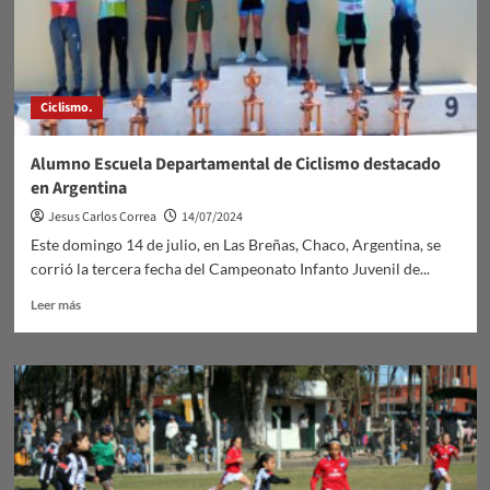
Ciclismo.
Alumno Escuela Departamental de Ciclismo destacado
en Argentina
Jesus Carlos Correa
14/07/2024
Este domingo 14 de julio, en Las Breñas, Chaco, Argentina, se
corrió la tercera fecha del Campeonato Infanto Juvenil de...
Leer
Leer más
más
sobre
Alumno
Escuela
Departamental
de
Ciclismo
destacado
en