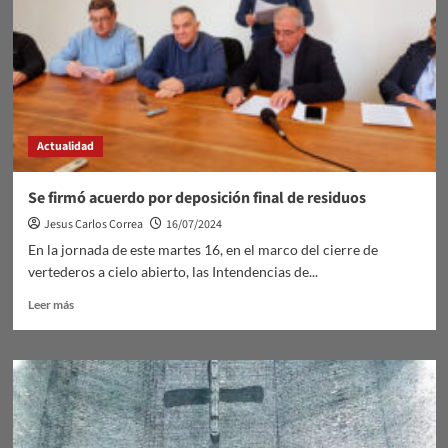
Actualidad
Se firmó acuerdo por deposición final de residuos
Jesus Carlos Correa
16/07/2024
En la jornada de este martes 16, en el marco del cierre de
vertederos a cielo abierto, las Intendencias de...
Leer
Leer más
más
sobre
Se
firmó
acuerdo
por
deposición