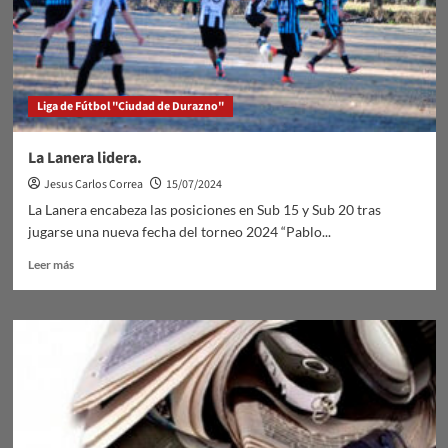
Liga de Fútbol "Ciudad de Durazno"
La Lanera lidera.
Jesus Carlos Correa
15/07/2024
La Lanera encabeza las posiciones en Sub 15 y Sub 20 tras
jugarse una nueva fecha del torneo 2024 “Pablo...
Leer
Leer más
más
sobre
La
Lanera
lidera.