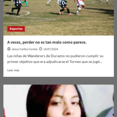
Argentina
Deportes
A veces, perder no es tan malo como parece.
Jesus Carlos Correa
14/07/2024
Las niñas de Wanderers de Durazno no pudieron cumplir su
primer objetivo que era adjudicarse el Torneo que se jugó...
Leer
Leer más
más
sobre
A
veces,
perder
no
es
tan
malo