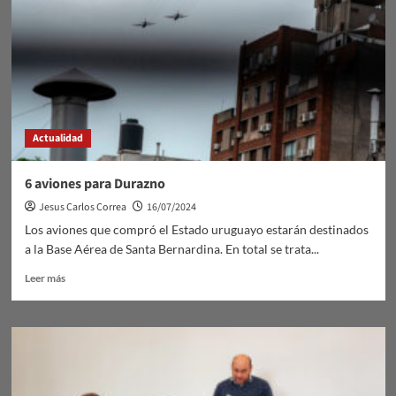
Actualidad
6 aviones para Durazno
Jesus Carlos Correa
16/07/2024
Los aviones que compró el Estado uruguayo estarán destinados
a la Base Aérea de Santa Bernardina. En total se trata...
Leer
Leer más
más
sobre
6
aviones
para
Durazno