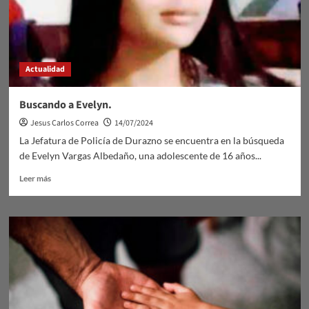
como
parece.
Actualidad
Buscando a Evelyn.
Jesus Carlos Correa
14/07/2024
La Jefatura de Policía de Durazno se encuentra en la búsqueda
de Evelyn Vargas Albedaño, una adolescente de 16 años...
Leer
Leer más
más
sobre
Buscando
a
Evelyn.