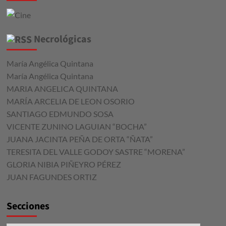
Necrológicas
María Angélica Quintana
María Angélica Quintana
MARIA ANGELICA QUINTANA
MARÍA ARCELIA DE LEON OSORIO
SANTIAGO EDMUNDO SOSA
VICENTE ZUNINO LAGUIAN “BOCHA”
JUANA JACINTA PEÑA DE ORTA “ÑATA”
TERESITA DEL VALLE GODOY SASTRE “MORENA”
GLORIA NIBIA PIÑEYRO PÉREZ
JUAN FAGUNDES ORTIZ
Secciones