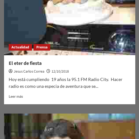
Actualidad
Prensa
El eter de fiesta
Jesus Carlos Correa
12/10/2018
Hoy está cumpliendo 19 años la 95.1 FM Radio City. Hacer
radio es como una especia de aventura que se...
Leer
Leer más
más
sobre
El
eter
de
fiesta