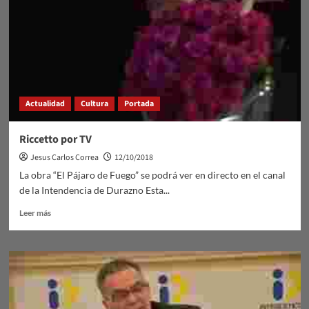
Actualidad
Cultura
Portada
Riccetto por TV
Jesus Carlos Correa
12/10/2018
La obra “El Pájaro de Fuego” se podrá ver en directo en el canal
de la Intendencia de Durazno Esta...
Leer
Leer más
más
sobre
Riccetto
por
TV