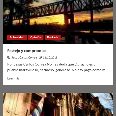
Actualidad
Opinión
Portada
Festejo y compromiso
Jesus Carlos Correa
11/10/2018
Por Jesús Carlos Correa No hay duda que Durazno es un
pueblo maravilloso, hermoso, generoso. No hay pago como mi...
Leer
Leer más
más
sobre
Festejo
y
compromiso