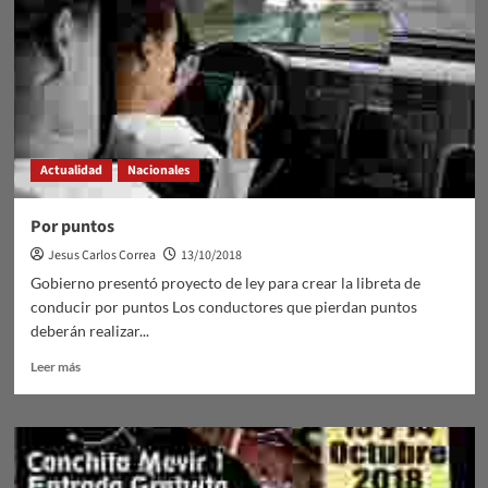
Actualidad
Nacionales
Por puntos
Jesus Carlos Correa
13/10/2018
Gobierno presentó proyecto de ley para crear la libreta de
conducir por puntos Los conductores que pierdan puntos
deberán realizar...
Leer
Leer más
más
sobre
Por
puntos