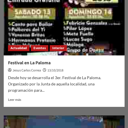
Actualidad
Eventos
Interior
Festival en La Paloma
Jesus Carlos Correa
13/10/2018
Desde hoy se desarrolla el 3er. Festival de La Paloma.
Organizado por la Junta de aquella localidad, una
programación para...
Leer
Leer más
más
sobre
Festival
en
La