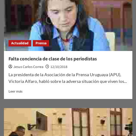
Actualidad
Prensa
Falta conciencia de clase de los periodistas
Jesus Carlos Correa
12/10/2018
La presidenta de la Asociación de la Prensa Uruguaya (APU),
Victoria Alfaro, habló sobre la adversa situación que viven los...
Leer
Leer más
más
sobre
Falta
conciencia
de
clase
de