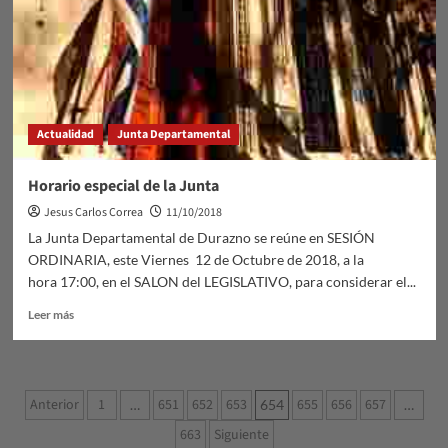
Actualidad
Junta Departamental
Horario especial de la Junta
Jesus Carlos Correa
11/10/2018
La Junta Departamental de Durazno se reúne en SESIÓN
ORDINARIA, este Viernes 12 de Octubre de 2018, a la
hora 17:00, en el SALON del LEGISLATIVO, para considerar el...
Leer
Leer más
más
sobre
Horario
especial
Paginación
Anterior
1
651
652
653
655
656
657
…
654
…
de
de
la
663
Siguiente
Junta