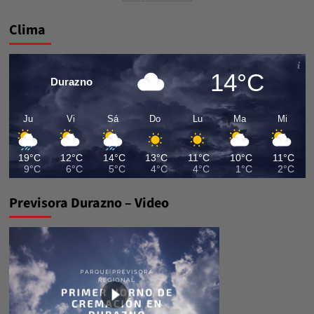
entradas
Clima
14°C
Durazno
Ju
Vi
Sá
Do
Lu
Ma
Mi
19°C
12°C
14°C
13°C
11°C
10°C
11°C
9°C
6°C
5°C
4°C
4°C
1°C
2°C
Previsora Durazno – Video