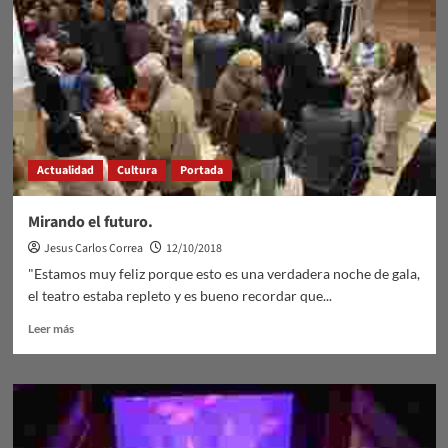
Actualidad
Cultura
Portada
Mirando el futuro.
Jesus Carlos Correa
12/10/2018
"Estamos muy feliz porque esto es una verdadera noche de gala,
el teatro estaba repleto y es bueno recordar que...
Leer
Leer más
más
sobre
Mirando
el
futuro.