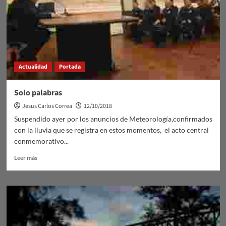
los
periodistas
Actualidad
Portada
Solo palabras
Jesus Carlos Correa
12/10/2018
Suspendido ayer por los anuncios de Meteorología,confirmados
con la lluvia que se registra en estos momentos, el acto central
conmemorativo...
Leer
Leer más
más
sobre
Solo
palabras