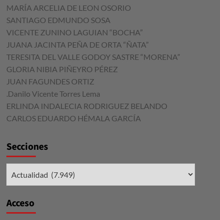
MARÍA ARCELIA DE LEON OSORIO
SANTIAGO EDMUNDO SOSA
VICENTE ZUNINO LAGUIAN “BOCHA”
JUANA JACINTA PEÑA DE ORTA “ÑATA”
TERESITA DEL VALLE GODOY SASTRE “MORENA”
GLORIA NIBIA PIÑEYRO PÉREZ
JUAN FAGUNDES ORTIZ
.Danilo Vicente Torres Lema
ERLINDA INDALECIA RODRIGUEZ BELANDO
CARLOS EDUARDO HÉMALA GARCÍA
Secciones
Secciones
Acceso