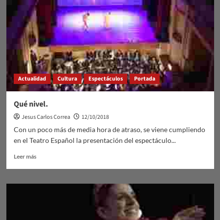
Actualidad
Cultura
Espectáculos
Portada
Qué nivel.
Jesus Carlos Correa
12/10/2018
Con un poco más de media hora de atraso, se viene cumpliendo
en el Teatro Español la presentación del espectáculo...
Leer
Leer más
más
sobre
Qué
nivel.