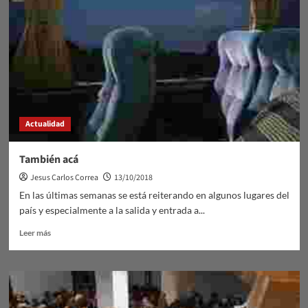
Paloma
Actualidad
También acá
Jesus Carlos Correa
13/10/2018
En las últimas semanas se está reiterando en algunos lugares del
país y especialmente a la salida y entrada a...
Leer
Leer más
más
sobre
También
acá