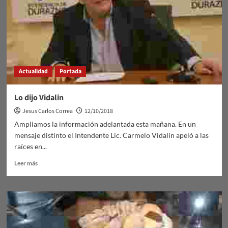
Actualidad
Portada
Lo dijo Vidalin
Jesus Carlos Correa
12/10/2018
Ampliamos la información adelantada esta mañana. En un
mensaje distinto el Intendente Lic. Carmelo Vidalín apeló a las
raíces en...
Leer
Leer más
más
sobre
Lo
dijo
Vidalin