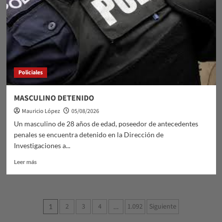
Saberes
Policiales
MASCULINO DETENIDO
Mauricio López
05/08/2026
Un masculino de 28 años de edad, poseedor de antecedentes
penales se encuentra detenido en la Dirección de
Investigaciones a...
Leer
Leer más
más
sobre
MASCULINO
DETENIDO
Paginación
2
3
4
1.092
Siguiente
1
…