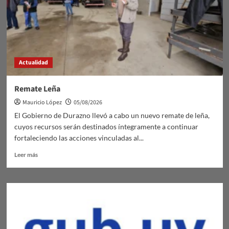
Actualidad
Remate Leña
Mauricio López
05/08/2026
El Gobierno de Durazno llevó a cabo un nuevo remate de leña,
cuyos recursos serán destinados íntegramente a continuar
fortaleciendo las acciones vinculadas al...
Leer
Leer más
más
sobre
Remate
Leña