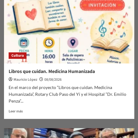
Suspensión
de
jornada
deportiva
Cultura
Libros que cuidan. Medicina Humanizada
Mauricio López
08/08/2026
En el marco del proyecto “Libros que cuidan. Medicina
Humanizada”, Rotary Club Paso del Yí y el Hospital “Dr. Emilio
Penza”...
Leer
Leer más
más
sobre
Libros
que