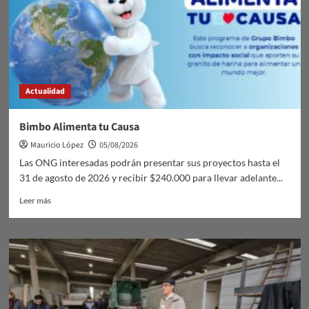
Actualidad
Bimbo Alimenta tu Causa
Mauricio López
05/08/2026
Las ONG interesadas podrán presentar sus proyectos hasta el
31 de agosto de 2026 y recibir $240.000 para llevar adelante...
Leer
Leer más
más
sobre
Bimbo
Alimenta
tu
Causa