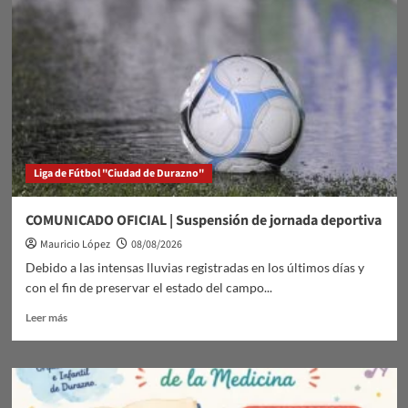
Río
Yí
Liga de Fútbol "Ciudad de Durazno"
COMUNICADO OFICIAL | Suspensión de jornada deportiva
Mauricio López
08/08/2026
Debido a las intensas lluvias registradas en los últimos días y
con el fin de preservar el estado del campo...
Leer
Leer más
más
sobre
COMUNICADO
OFICIAL
|