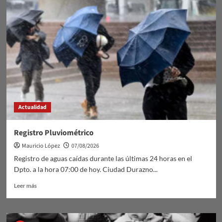
DE
TRÁNSITO
GRAVE
Actualidad
Registro Pluviométrico
Mauricio López
07/08/2026
Registro de aguas caídas durante las últimas 24 horas en el
Dpto. a la hora 07:00 de hoy. Ciudad Durazno...
Leer
Leer más
más
sobre
Registro
Pluviométrico