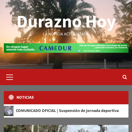
Saltar
al
Durazno Hoy
contenido
LA NOTICIA ACTUALIZADA
Menú
primario
NOTICIAS
O OFICIAL | Suspensión de jornada deportiva
Libros q