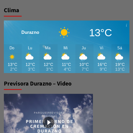
de
entradas
Clima
13°C
Durazno
Do
Lu
Ma
Mi
Ju
Vi
Sá
13°C
12°C
12°C
11°C
10°C
16°C
19°C
2°C
3°C
3°C
4°C
7°C
9°C
13°C
Previsora Durazno – Video