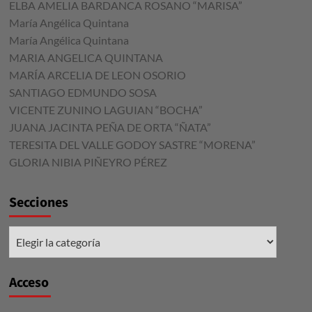
ELBA AMELIA BARDANCA ROSANO “MARISA”
María Angélica Quintana
María Angélica Quintana
MARIA ANGELICA QUINTANA
MARÍA ARCELIA DE LEON OSORIO
SANTIAGO EDMUNDO SOSA
VICENTE ZUNINO LAGUIAN “BOCHA”
JUANA JACINTA PEÑA DE ORTA “ÑATA”
TERESITA DEL VALLE GODOY SASTRE “MORENA”
GLORIA NIBIA PIÑEYRO PÉREZ
Secciones
Secciones
Acceso