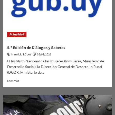
Actualidad
5.ª Edición de Diálogos y Saberes
Mauricio López
05/08/2026
El Instituto Nacional de las Mujeres (Inmujeres, Ministerio de
Desarrollo Social), la Dirección General de Desarrollo Rural
(DGDR, Ministerio de...
Leer
Leer más
más
sobre
5.ª
Edición
de
Diálogos
y