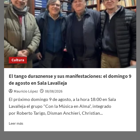
cuidan.
Medicina
Humanizada
Cultura
El tango duraznense y sus manifestaciones: el domingo 9
de agosto en Sala Lavalleja
Mauricio López
08/08/2026
El próximo domingo 9 de agosto, a la hora 18:00 en Sala
Lavalleja el grupo "Con la Música en Alma", integrado
por Roberto Tarigo, Disman Anchieri, Christian...
Leer
Leer más
más
sobre