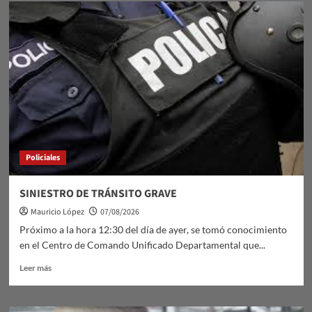
El
tango
duraznense
y
sus
manifestaciones:
el
domingo
9
de
agosto
en
Policiales
Sala
Lavalleja
SINIESTRO DE TRÁNSITO GRAVE
Mauricio López
07/08/2026
Próximo a la hora 12:30 del día de ayer, se tomó conocimiento
en el Centro de Comando Unificado Departamental que...
Leer
Leer más
más
sobre
SINIESTRO