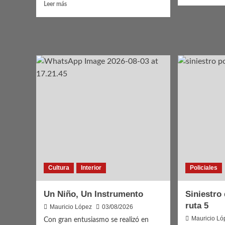
más
Leer
Leer más
sobre
más
Coro
sobre
de
Reunión
Cámar
barrial
en
Santa
Bernardina
Cultura
Interior
Policiales
Un Niño, Un Instrumento
Siniestro
ruta 5
Mauricio López
03/08/2026
Mauricio Ló
Con gran entusiasmo se realizó en