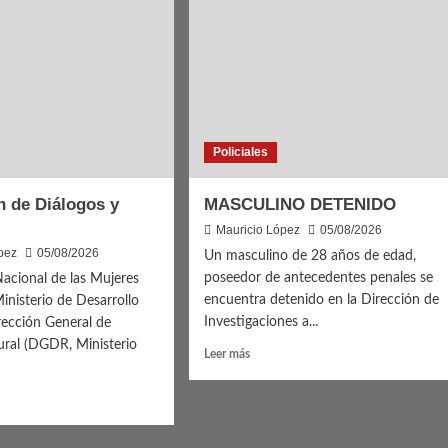
Policiales
ón de Diálogos y
MASCULINO DETENIDO
Mauricio López
05/08/2026
pez
05/08/2026
Un masculino de 28 años de edad,
poseedor de antecedentes penales se
 Nacional de las Mujeres
encuentra detenido en la Dirección de
Ministerio de Desarrollo
Investigaciones a...
irección General de
ural (DGDR, Ministerio
Leer
Leer más
más
sobre
MASCULINO
DETENIDO