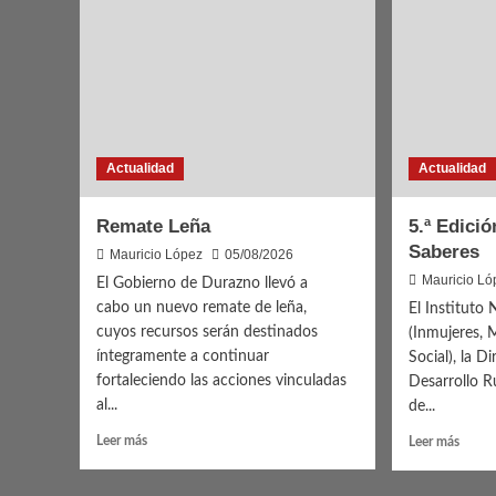
Actualidad
Actualidad
Remate Leña
5.ª Edici
Saberes
Mauricio López
05/08/2026
Mauricio Ló
El Gobierno de Durazno llevó a
cabo un nuevo remate de leña,
El Instituto
cuyos recursos serán destinados
(Inmujeres, 
íntegramente a continuar
Social), la D
fortaleciendo las acciones vinculadas
Desarrollo R
al...
de...
Leer
Leer
Leer más
Leer más
más
más
sobre
sobre