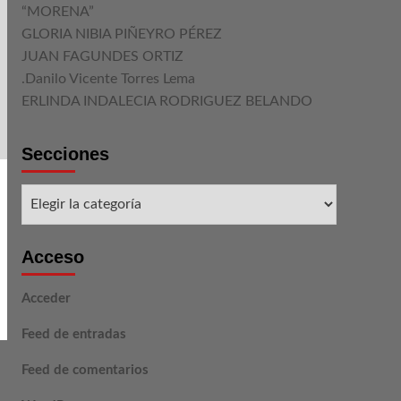
“MORENA”
GLORIA NIBIA PIÑEYRO PÉREZ
JUAN FAGUNDES ORTIZ
.Danilo Vicente Torres Lema
ERLINDA INDALECIA RODRIGUEZ BELANDO
Secciones
Secciones
Acceso
Acceder
Feed de entradas
Feed de comentarios