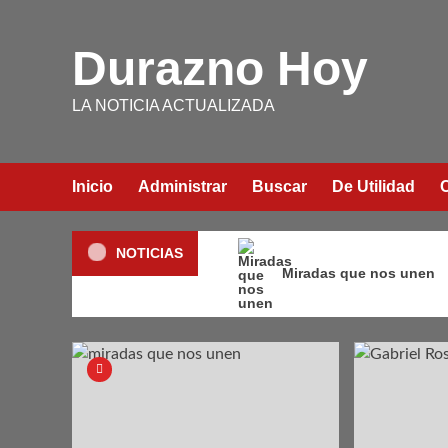
Saltar
al
Durazno Hoy
contenido
LA NOTICIA ACTUALIZADA
Inicio
Administrar
Buscar
De Utilidad
NOTICIAS
Miradas que nos unen