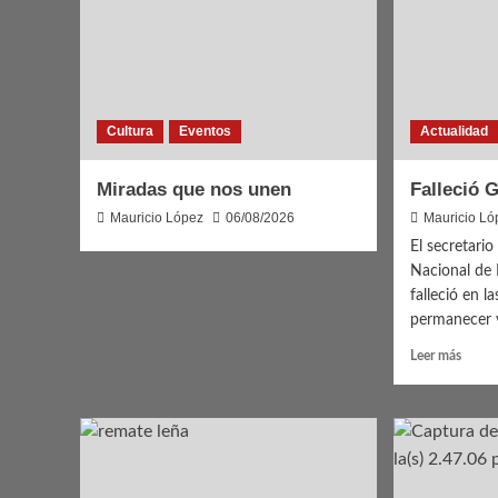
Cultura
Eventos
Actualidad
Miradas que nos unen
Falleció 
Mauricio López
06/08/2026
Mauricio Ló
El secretario
Nacional de 
falleció en l
permanecer v
Leer
Leer más
más
sobre
Fallec
Gabrie
Rossi