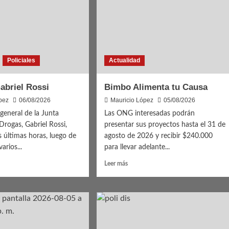
Policiales
Actualidad
Gabriel Rossi
Bimbo Alimenta tu Causa
pez
06/08/2026
Mauricio López
05/08/2026
 general de la Junta
Las ONG interesadas podrán
Drogas, Gabriel Rossi,
presentar sus proyectos hasta el 31 de
as últimas horas, luego de
agosto de 2026 y recibir $240.000
arios...
para llevar adelante...
Leer
Leer más
más
sobre
ió
Bimbo
l
Alimenta
tu
Causa