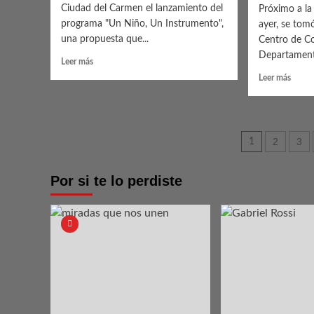
Ciudad del Carmen el lanzamiento del
Próximo a la
programa "Un Niño, Un Instrumento",
ayer, se tom
una propuesta que...
Centro de C
Departamenta
Leer
Leer más
más
Leer
Leer más
sobre
más
Un
sobre
Niño,
Sinies
Un
de
Pagina
Instrumento
2
3
1
tránsi
grave
de
en
Por si te lo perdiste
entrad
ruta
5