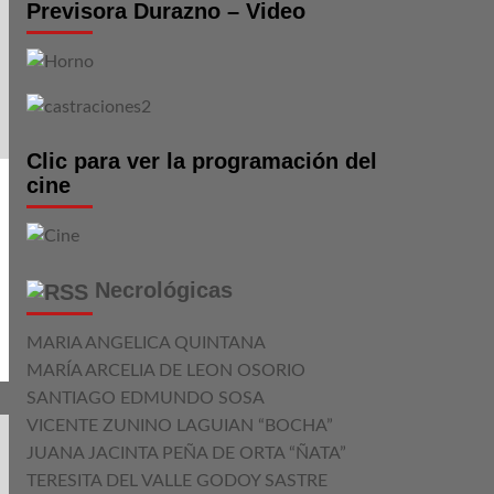
Previsora Durazno – Video
Clic para ver la programación del
cine
Necrológicas
MARIA ANGELICA QUINTANA
MARÍA ARCELIA DE LEON OSORIO
SANTIAGO EDMUNDO SOSA
VICENTE ZUNINO LAGUIAN “BOCHA”
JUANA JACINTA PEÑA DE ORTA “ÑATA”
TERESITA DEL VALLE GODOY SASTRE