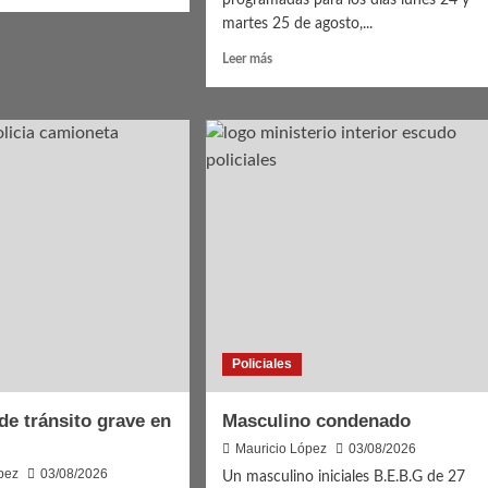
programadas para los días lunes 24 y
martes 25 de agosto,...
Leer
Leer más
más
a
sobre
24
y
25
de
agosto:
Durazno
celebra
la
Nostalgia
Gaucha
y
un
Policiales
nuevo
aniversario
de
 de tránsito grave en
Masculino condenado
la
Mauricio López
03/08/2026
Independencia
pez
03/08/2026
Un masculino iniciales B.E.B.G de 27