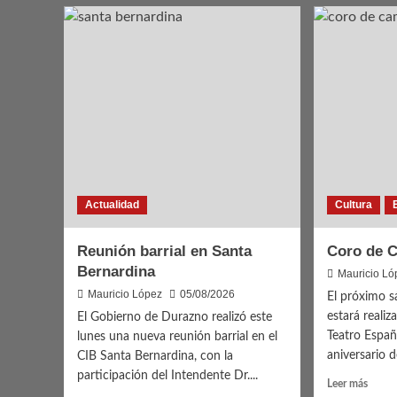
Remate
5.ª
Leña
Edici
de
Diálo
y
Saber
Actualidad
Cultura
Reunión barrial en Santa
Coro de 
Bernardina
Mauricio Ló
Mauricio López
05/08/2026
El próximo s
estará realiz
El Gobierno de Durazno realizó este
Teatro Españ
lunes una nueva reunión barrial en el
aniversario d
CIB Santa Bernardina, con la
participación del Intendente Dr....
Leer
Leer más