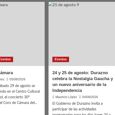
ón
gos
es
Eventos
Eventos
Cámara
24 y 25 de agosto: Durazno
celebra la Nostalgia Gaucha y
pez
05/08/2026
un nuevo aniversario de la
ábado 29 de agosto se
Independencia
ando en el Centro Cultural
Mauricio López
04/08/2026
ol, el concierto 30°
el Coro de Cámara del...
El Gobierno de Durazno invita a
participar de las actividades