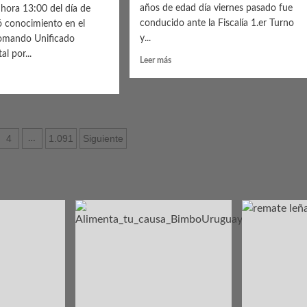
años de edad día viernes pasado fue
 hora 13:00 del día de
conducido ante la Fiscalía 1.er Turno
ó conocimiento en el
y...
omando Unificado
l por...
Leer
Leer más
más
sobre
Masculino
condenado
tro
ción
4
1.091
Siguiente
…
to
as