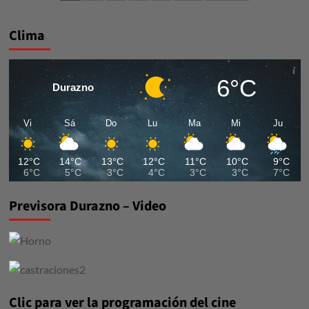
de
Instrumento
entradas
Clima
6°C
Durazno
Vi
Sá
Do
Lu
Ma
Mi
Ju
12°C
14°C
13°C
12°C
11°C
10°C
9°C
6°C
5°C
3°C
4°C
3°C
3°C
7°C
Previsora Durazno – Video
Clic para ver la programación del cine