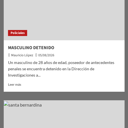
Policiales
MASCULINO DETENIDO
Mauricio López
05/08/2026
Un masculino de 28 años de edad, poseedor de antecedentes
penales se encuentra detenido en la Dirección de
Investigaciones a...
Leer
Leer más
más
sobre
MASCULINO
DETENIDO