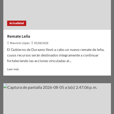
Actualidad
Remate Leña
Mauricio López
05/08/2026
El Gobierno de Durazno llevó a cabo un nuevo remate de leña,
cuyos recursos serán destinados íntegramente a continuar
fortaleciendo las acciones vinculadas al...
Leer
Leer más
más
sobre
Remate
Leña