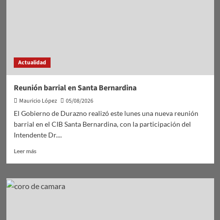
Actualidad
Reunión barrial en Santa Bernardina
Mauricio López
05/08/2026
El Gobierno de Durazno realizó este lunes una nueva reunión
barrial en el CIB Santa Bernardina, con la participación del
Intendente Dr....
Leer
Leer más
más
sobre
Reunión
barrial
en
Santa
Bernardina