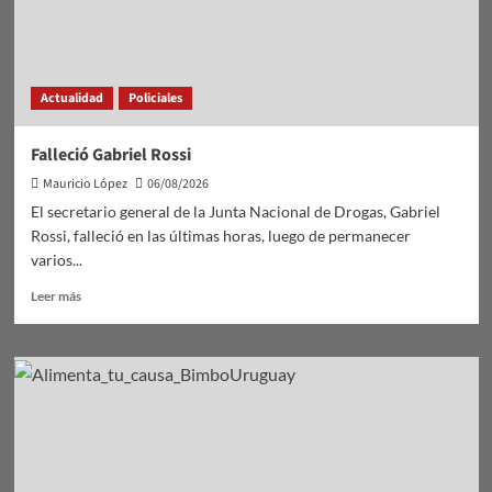
Actualidad
Policiales
Falleció Gabriel Rossi
Mauricio López
06/08/2026
El secretario general de la Junta Nacional de Drogas, Gabriel
Rossi, falleció en las últimas horas, luego de permanecer
varios...
Leer
Leer más
más
sobre
Falleció
Gabriel
Rossi