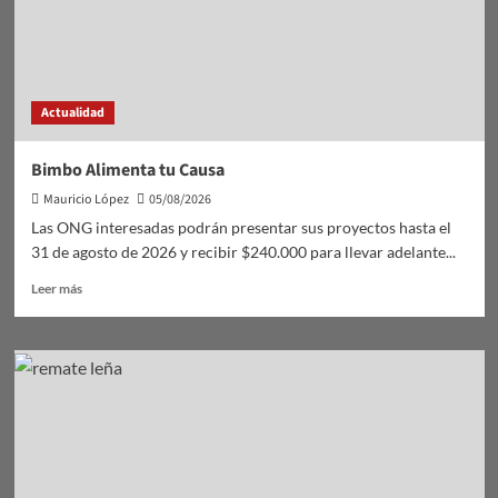
Actualidad
Bimbo Alimenta tu Causa
Mauricio López
05/08/2026
Las ONG interesadas podrán presentar sus proyectos hasta el
31 de agosto de 2026 y recibir $240.000 para llevar adelante...
Leer
Leer más
más
sobre
Bimbo
Alimenta
tu
Causa