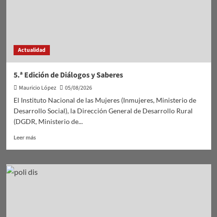
Actualidad
5.ª Edición de Diálogos y Saberes
Mauricio López
05/08/2026
El Instituto Nacional de las Mujeres (Inmujeres, Ministerio de
Desarrollo Social), la Dirección General de Desarrollo Rural
(DGDR, Ministerio de...
Leer
Leer más
más
sobre
5.ª
Edición
de
Diálogos
y
Saberes