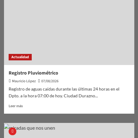
GRAVE
Actualidad
Registro Pluviométrico
Mauricio López
07/08/2026
Registro de aguas caídas durante las últimas 24 horas en el
Dpto. a la hora 07:00 de hoy. Ciudad Durazno...
Leer
Leer más
más
sobre
Registro
Pluviométrico