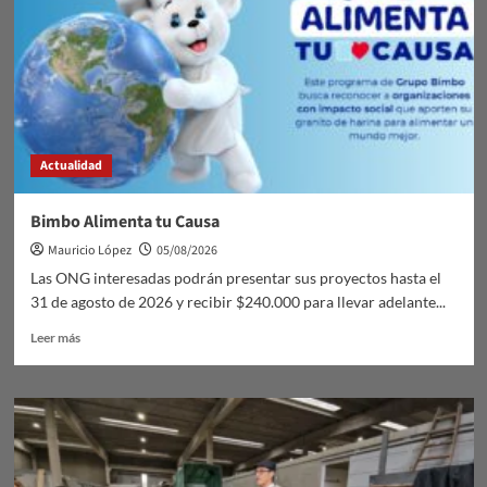
Actualidad
Bimbo Alimenta tu Causa
Mauricio López
05/08/2026
Las ONG interesadas podrán presentar sus proyectos hasta el
31 de agosto de 2026 y recibir $240.000 para llevar adelante...
Leer
Leer más
más
sobre
Bimbo
Alimenta
tu
Causa