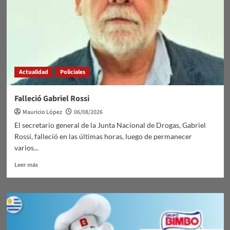
Actualidad
Policiales
Falleció Gabriel Rossi
Mauricio López
06/08/2026
El secretario general de la Junta Nacional de Drogas, Gabriel
Rossi, falleció en las últimas horas, luego de permanecer
varios...
Leer
Leer más
más
sobre
Falleció
Gabriel
Rossi