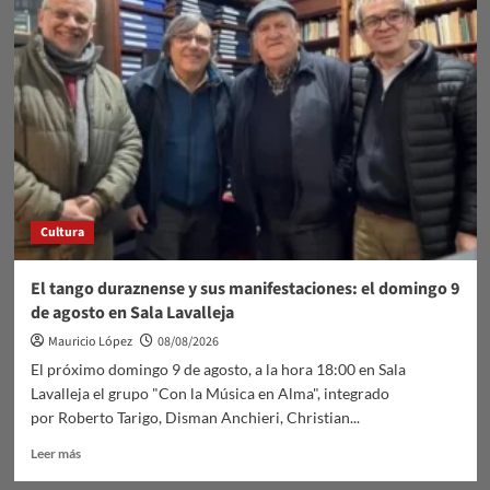
que
cuidan.
Medicina
Humanizada
Cultura
El tango duraznense y sus manifestaciones: el domingo 9
de agosto en Sala Lavalleja
Mauricio López
08/08/2026
El próximo domingo 9 de agosto, a la hora 18:00 en Sala
Lavalleja el grupo "Con la Música en Alma", integrado
por Roberto Tarigo, Disman Anchieri, Christian...
Leer
Leer más
más