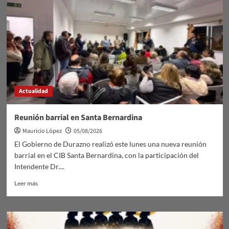
Actualidad
Reunión barrial en Santa Bernardina
Mauricio López
05/08/2026
El Gobierno de Durazno realizó este lunes una nueva reunión
barrial en el CIB Santa Bernardina, con la participación del
Intendente Dr....
Leer
Leer más
más
sobre
Reunión
barrial