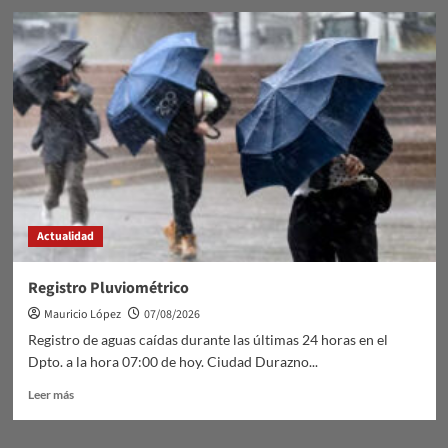
SINIESTRO
DE
TRÁNSITO
GRAVE
Actualidad
Registro Pluviométrico
Mauricio López
07/08/2026
Registro de aguas caídas durante las últimas 24 horas en el
Dpto. a la hora 07:00 de hoy. Ciudad Durazno...
Leer
Leer más
más
sobre