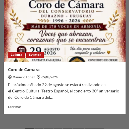
en
Santa
Bernardina
Cultura
Eventos
Coro de Cámara
Mauricio López
05/08/2026
El próximo sábado 29 de agosto se estará realizando en
el Centro Cultural Teatro Español, el concierto 30° aniversario
del Coro de Cámara del...
Leer
Leer más
más
sobre
Coro
de