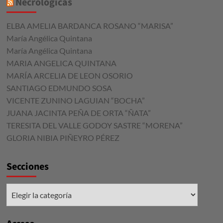
Necrológicas
ELBA AMELIA BARDANCA ROSANO “MARISA”
María Angélica Quintana
María Angélica Quintana
MARIA ANGELICA QUINTANA
MARÍA ARCELIA DE LEON OSORIO
SANTIAGO EDMUNDO SOSA
VICENTE ZUNINO LAGUIAN “BOCHA”
JUANA JACINTA PEÑA DE ORTA “ÑATA”
TERESITA DEL VALLE GODOY SASTRE “MORENA”
GLORIA NIBIA PIÑEYRO PÉREZ
Secciones
Secciones