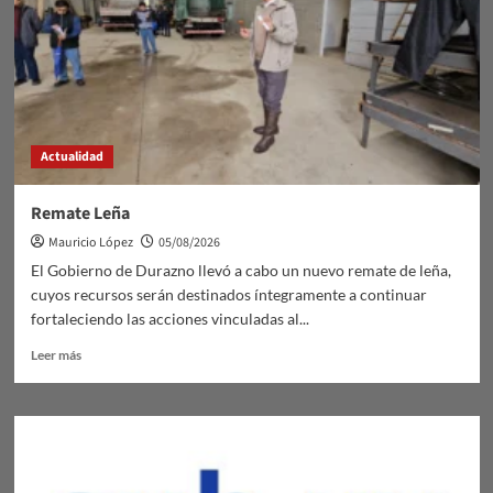
Actualidad
Remate Leña
Mauricio López
05/08/2026
El Gobierno de Durazno llevó a cabo un nuevo remate de leña,
cuyos recursos serán destinados íntegramente a continuar
fortaleciendo las acciones vinculadas al...
Leer
Leer más
más
sobre
Remate
Leña