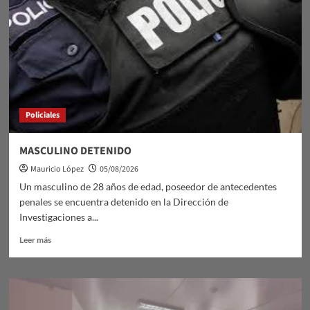
y
Saberes
Policiales
MASCULINO DETENIDO
Mauricio López
05/08/2026
Un masculino de 28 años de edad, poseedor de antecedentes
penales se encuentra detenido en la Dirección de
Investigaciones a...
Leer
Leer más
más
sobre
MASCULINO
DETENIDO