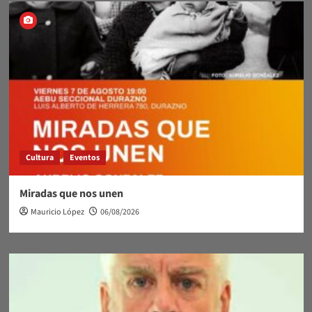
Registro
Pluviométrico
Cultura
Eventos
Miradas que nos unen
Mauricio López
06/08/2026