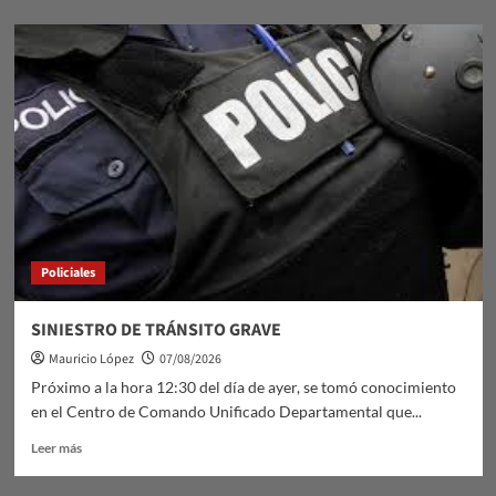
sobre
El
tango
duraznense
y
sus
manifestaciones:
el
domingo
9
de
agosto
en
Policiales
Sala
Lavalleja
SINIESTRO DE TRÁNSITO GRAVE
Mauricio López
07/08/2026
Próximo a la hora 12:30 del día de ayer, se tomó conocimiento
en el Centro de Comando Unificado Departamental que...
Leer
Leer más
más
sobre