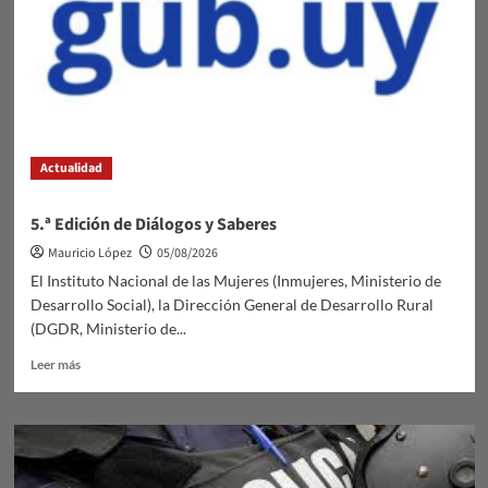
Actualidad
5.ª Edición de Diálogos y Saberes
Mauricio López
05/08/2026
El Instituto Nacional de las Mujeres (Inmujeres, Ministerio de
Desarrollo Social), la Dirección General de Desarrollo Rural
(DGDR, Ministerio de...
Leer
Leer más
más
sobre
5.ª
Edición
de
Diálogos