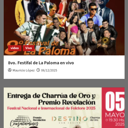
vivo
video
Vivo
8vo. Festifal de La Paloma en vivo
Mauricio López
06/12/2025