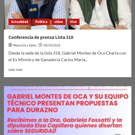
Revelación
en
VIVO
Actualidad
Politica
video
Vivo
19:30Hs
Conferencia de prensa Lista 318
Mauricio López
09/10/2024
Desde la sede de la lista 318, Gabriel Montes de Oca Charla con
el Ex Ministro de Ganadería Carlos Maria...
Leer
Leer más
más
sobre
Conferencia
de
prensa
Lista
318