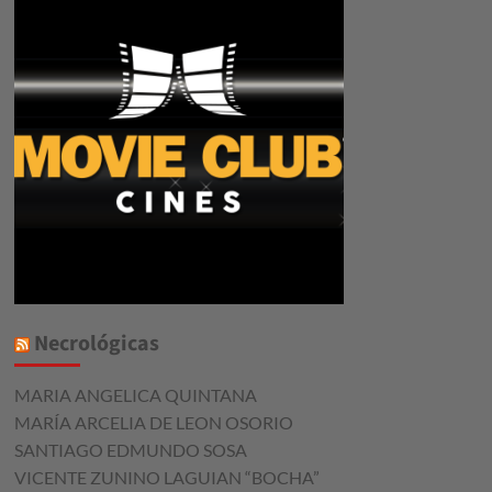
Necrológicas
MARIA ANGELICA QUINTANA
MARÍA ARCELIA DE LEON OSORIO
SANTIAGO EDMUNDO SOSA
VICENTE ZUNINO LAGUIAN “BOCHA”