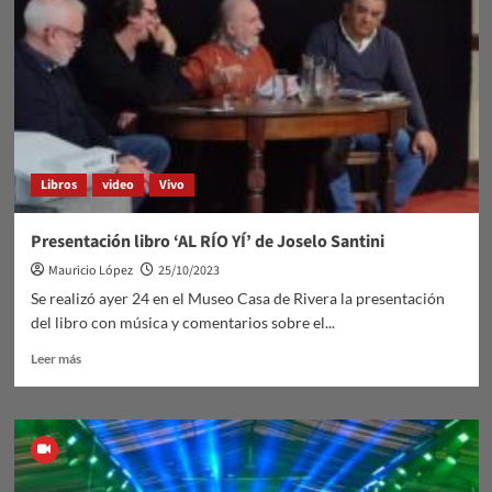
Libros
video
Vivo
Presentación libro ‘AL RÍO YÍ’ de Joselo Santini
Mauricio López
25/10/2023
Se realizó ayer 24 en el Museo Casa de Rivera la presentación
del libro con música y comentarios sobre el...
Leer
Leer más
más
sobre
Presentación
libro
‘AL
RÍO