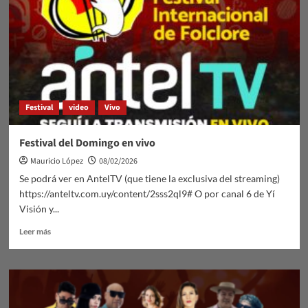
Festival
video
Vivo
Festival del Domingo en vivo
Mauricio López
08/02/2026
Se podrá ver en AntelTV (que tiene la exclusiva del streaming)
https://anteltv.com.uy/content/2sss2ql9# O por canal 6 de Yí
Visión y...
Leer
Leer más
más
sobre
Festival
del
Domingo
en