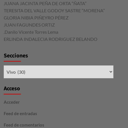
JUANA JACINTA PEÑA DE ORTA “ÑATA”
TERESITA DEL VALLE GODOY SASTRE “MORENA”
GLORIA NIBIA PIÑEYRO PÉREZ
JUAN FAGUNDES ORTIZ
.Danilo Vicente Torres Lema
ERLINDA INDALECIA RODRIGUEZ BELANDO
Secciones
Secciones
Acceso
Acceder
Feed de entradas
Feed de comentarios