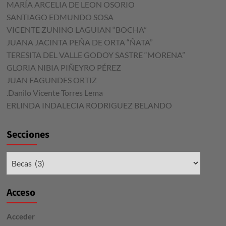
MARÍA ARCELIA DE LEON OSORIO
SANTIAGO EDMUNDO SOSA
VICENTE ZUNINO LAGUIAN “BOCHA”
JUANA JACINTA PEÑA DE ORTA “ÑATA”
TERESITA DEL VALLE GODOY SASTRE “MORENA”
GLORIA NIBIA PIÑEYRO PÉREZ
JUAN FAGUNDES ORTIZ
.Danilo Vicente Torres Lema
ERLINDA INDALECIA RODRIGUEZ BELANDO
Secciones
Secciones
Acceso
Acceder