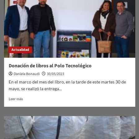
Paloma
Actualidad
Donación de libros al Polo Tecnológico
Daniela Bonaudi
30/05/2023
En el marco del mes del libro, en la tarde de este martes 30 de
mayo, se realizó la entrega...
Leer
Leer más
más
sobre
Donación
de
libros
al