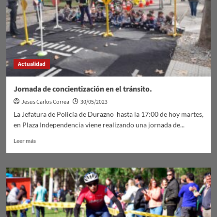
Laboral.
Actualidad
Jornada de concientización en el tránsito.
Jesus Carlos Correa
30/05/2023
La Jefatura de Policía de Durazno hasta la 17:00 de hoy martes,
en Plaza Independencia viene realizando una jornada de...
Leer
Leer más
más
sobre
Jornada
de
concientización
en
el
tránsito.