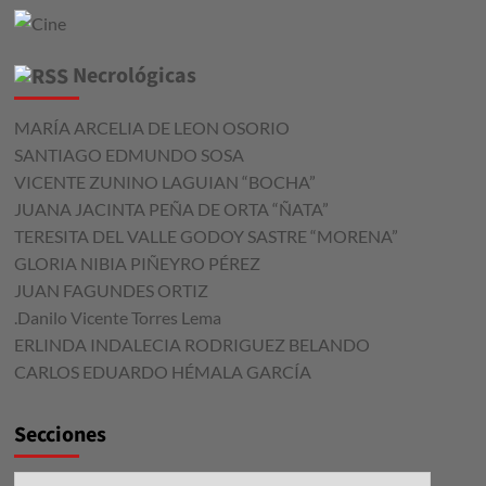
Necrológicas
MARÍA ARCELIA DE LEON OSORIO
SANTIAGO EDMUNDO SOSA
VICENTE ZUNINO LAGUIAN “BOCHA”
JUANA JACINTA PEÑA DE ORTA “ÑATA”
TERESITA DEL VALLE GODOY SASTRE “MORENA”
GLORIA NIBIA PIÑEYRO PÉREZ
JUAN FAGUNDES ORTIZ
.Danilo Vicente Torres Lema
ERLINDA INDALECIA RODRIGUEZ BELANDO
CARLOS EDUARDO HÉMALA GARCÍA
Secciones
Secciones