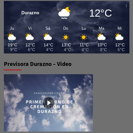
12°C
Durazno
Ju
Vi
Sá
Do
Lu
Ma
Mi
19°C
12°C
14°C
13°C
11°C
10°C
12°C
9°C
6°C
4°C
4°C
4°C
3°C
5°C
Previsora Durazno – Video