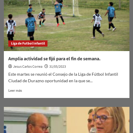
Liga de Futbol Infantil
Amplia actividad se fijó para el fin de semana.
Jesus Carlos Correa
31/05/2023
Este martes se reunió el Consejo de la Liga de Fútbol Infantil
Ciudad de Durazno oportunidad en la que se...
Leer
Leer más
más
sobre
Amplia
actividad
se
fijó
para