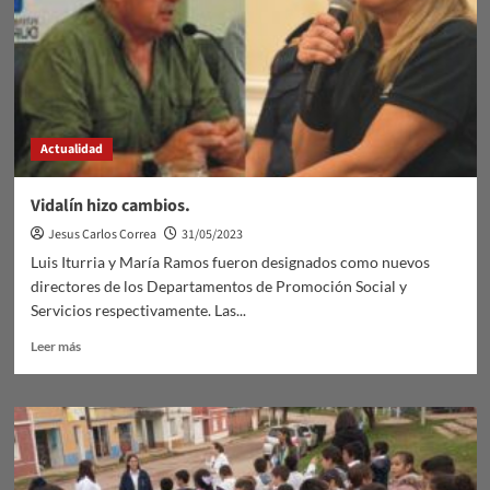
el
fin
de
semana.
Actualidad
Vidalín hizo cambios.
Jesus Carlos Correa
31/05/2023
Luis Iturria y María Ramos fueron designados como nuevos
directores de los Departamentos de Promoción Social y
Servicios respectivamente. Las...
Leer
Leer más
más
sobre
Vidalín
hizo
cambios.