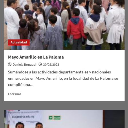
Actualidad
Mayo Amarillo en La Paloma
Daniela Bonaudi
30/05/2023
Sumándose a las actividades departamentales y nacionales
enmarcadas en Mayo Amarillo, en la localidad de La Paloma se
cumplió una...
Leer
Leer más
más
sobre
Mayo
Amarillo
en
La