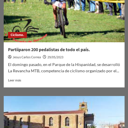
Ciclismo.
Partiiparon 200 pedalistas de todo el país.
Jesus Carlos Correa
29/05/2023
El domingo pasado, en el Parque de la Hispanidad, se desarrolló
La Revancha MTB, competencia de ciclismo organizado por el...
Leer
Leer más
más
sobre
Partiiparon
200
pedalistas
de
todo
el