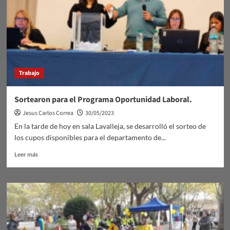
de
estudios.
Trabajo
Sortearon para el Programa Oportunidad Laboral.
Jesus Carlos Correa
30/05/2023
En la tarde de hoy en sala Lavalleja, se desarrolló el sorteo de
los cupos disponibles para el departamento de...
Leer
Leer más
más
sobre
Sortearon
para
el
Programa
Oportunidad