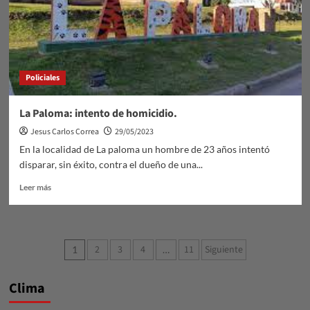
país.
Policiales
La Paloma: intento de homicidio.
Jesus Carlos Correa
29/05/2023
En la localidad de La paloma un hombre de 23 años intentó
disparar, sin éxito, contra el dueño de una...
Leer
Leer más
más
sobre
La
Paloma:
Paginación
2
3
4
11
Siguiente
1
…
intento
de
de
homicidio.
Clima
entradas