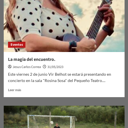
Eventos
La magia del encuentro.
Jesus Carlos Correa
31/05/2023
Este viernes 2 de junio Vir Belhot se estará presentando en
concierto en la sala "Rosina Sosa" del Pequeño Teatro....
Leer
Leer más
más
sobre
La
magia
del
encuentro.