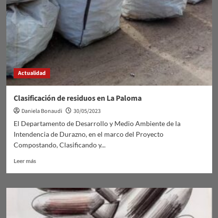
Polo
Tecnológico
Actualidad
Clasificación de residuos en La Paloma
Daniela Bonaudi
30/05/2023
El Departamento de Desarrollo y Medio Ambiente de la
Intendencia de Durazno, en el marco del Proyecto
Compostando, Clasificando y...
Leer
Leer más
más
sobre
Clasificación
de
residuos
en