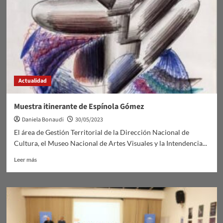
La
Paloma
Actualidad
Muestra itinerante de Espínola Gómez
Daniela Bonaudi
30/05/2023
El área de Gestión Territorial de la Dirección Nacional de
Cultura, el Museo Nacional de Artes Visuales y la Intendencia...
Leer
Leer más
más
sobre
Muestra
itinerante
de
Espínola