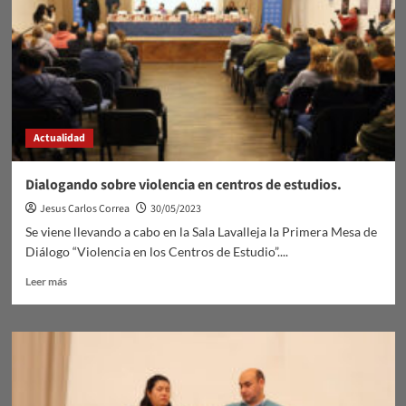
Gómez
Actualidad
Dialogando sobre violencia en centros de estudios.
Jesus Carlos Correa
30/05/2023
Se viene llevando a cabo en la Sala Lavalleja la Primera Mesa de
Diálogo “Violencia en los Centros de Estudio”....
Leer
Leer más
más
sobre
Dialogando
sobre
violencia
en
centros