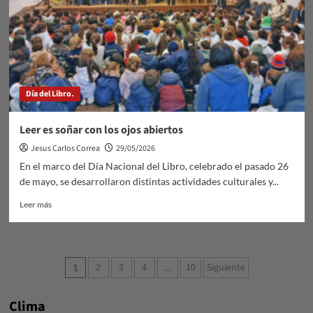
Día del Libro.
Leer es soñar con los ojos abiertos
Jesus Carlos Correa
29/05/2026
En el marco del Día Nacional del Libro, celebrado el pasado 26
de mayo, se desarrollaron distintas actividades culturales y...
Leer
Leer más
más
sobre
Leer
es
Paginación
2
3
4
10
Siguiente
1
…
soñar
de
con
los
Clima
ojos