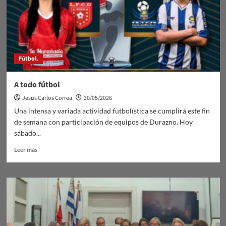
Fútbol.
A todo fútbol
Jesus Carlos Correa
30/05/2026
Una intensa y variada actividad futbolística se cumplirá este fin
de semana con participación de equipos de Durazno. Hoy
sábado...
Leer
Leer más
más
sobre
A
todo
fútbol