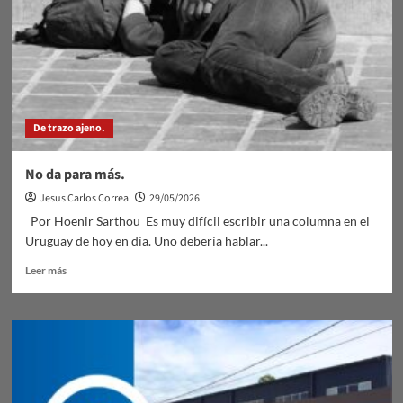
De trazo ajeno.
No da para más.
Jesus Carlos Correa
29/05/2026
Por Hoenir Sarthou Es muy difícil escribir una columna en el
Uruguay de hoy en día. Uno debería hablar...
Leer
Leer más
más
sobre
No
da
para
más.