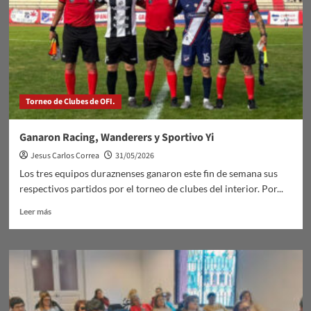
Primera
División
Torneo de Clubes de OFI.
Ganaron Racing, Wanderers y Sportivo Yi
Jesus Carlos Correa
31/05/2026
Los tres equipos duraznenses ganaron este fin de semana sus
respectivos partidos por el torneo de clubes del interior. Por...
Leer
Leer más
más
sobre
Ganaron
Racing,
Wanderers
y
Sportivo