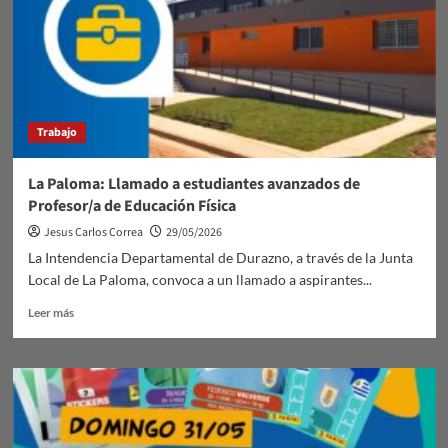
Trabajo
La Paloma: Llamado a estudiantes avanzados de
Profesor/a de Educación Física
Jesus Carlos Correa
29/05/2026
La Intendencia Departamental de Durazno, a través de la Junta
Local de La Paloma, convoca a un llamado a aspirantes...
Leer
Leer más
más
sobre
La
Paloma:
Llamado
a
estudiantes