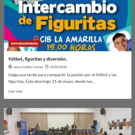
avanzados
de
Profesor/a
de
Educación
Física
Entretenimiento
Fútbol, figuritas y diversión.
Jesus Carlos Correa
29/05/2026
Llega una tarde para compartir la pasión por el fútbol y las
figuritas. Este domingo 31 de mayo, desde las...
Leer
Leer más
más
sobre
Fútbol,
figuritas
y
diversión.