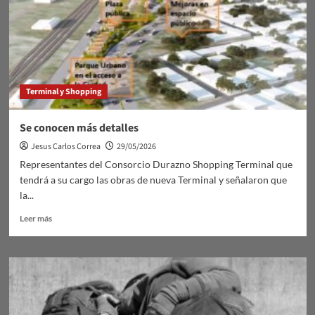
Terminal y Shopping
Se conocen más detalles
Jesus Carlos Correa
29/05/2026
Representantes del Consorcio Durazno Shopping Terminal que
tendrá a su cargo las obras de nueva Terminal y señalaron que
la...
Leer
Leer más
más
sobre
Se
conocen
más
detalles