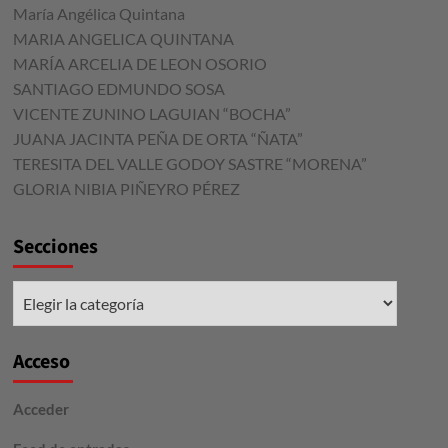
María Angélica Quintana
MARIA ANGELICA QUINTANA
MARÍA ARCELIA DE LEON OSORIO
SANTIAGO EDMUNDO SOSA
VICENTE ZUNINO LAGUIAN “BOCHA”
JUANA JACINTA PEÑA DE ORTA “ÑATA”
TERESITA DEL VALLE GODOY SASTRE “MORENA”
GLORIA NIBIA PIÑEYRO PÉREZ
Secciones
Secciones
Acceso
Acceder