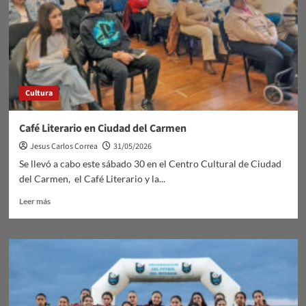
Yi
Cultura
Café Literario en Ciudad del Carmen
Jesus Carlos Correa
31/05/2026
Se llevó a cabo este sábado 30 en el Centro Cultural de Ciudad
del Carmen, el Café Literario y la...
Leer
Leer más
más
sobre
Café
Literario
en
Ciudad
del
Carmen