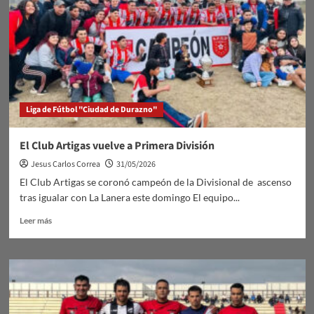
Liga de Fútbol "Ciudad de Durazno"
El Club Artigas vuelve a Primera División
Jesus Carlos Correa
31/05/2026
El Club Artigas se coronó campeón de la Divisional de ascenso
tras igualar con La Lanera este domingo El equipo...
Leer
Leer más
más
sobre
El
Club
Artigas
vuelve
a