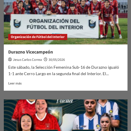
Organización de Fútbol del Interior
Durazno Vicecampeón
Jesus Carlos Correa
30/05/2026
Este sábado, la Selección Femenina Sub-16 de Durazno igualó
1-1 ante Cerro Largo en la segunda final del Interior. El...
Leer
Leer más
más
sobre
Durazno
Vicecampeón