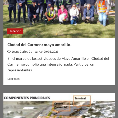
de
compañía
Interior
Ciudad del Carmen: mayo amarillo.
Jesus Carlos Correa
29/05/2026
En el marco de las actividades de Mayo Amarillo en Ciudad del
Carmen se cumplió una intensa jornada. Participaron
representantes...
Leer
Leer más
más
sobre
Ciudad
del
Carmen:
mayo
amarillo.