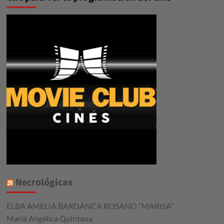
Necrológicas
ELBA AMELIA BARDANCA ROSANO “MARISA”
María Angélica Quintana