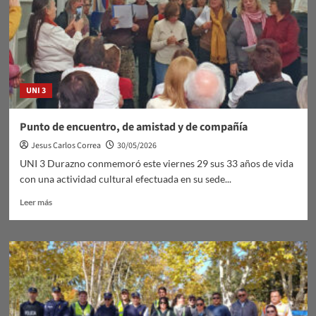
UNI 3
Punto de encuentro, de amistad y de compañía
Jesus Carlos Correa
30/05/2026
UNI 3 Durazno conmemoró este viernes 29 sus 33 años de vida
con una actividad cultural efectuada en su sede...
Leer
Leer más
más
sobre
Punto
de
encuentro,
de
amistad
y