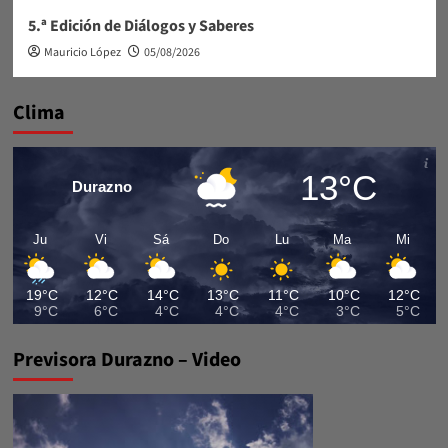
5.ª Edición de Diálogos y Saberes
Mauricio López
05/08/2026
Clima
13°C
Durazno
Ju
Vi
Sá
Do
Lu
Ma
Mi
19°C
12°C
14°C
13°C
11°C
10°C
12°C
9°C
6°C
4°C
4°C
4°C
3°C
5°C
Previsora Durazno – Video