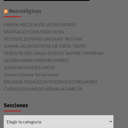
Necrológicas
MARÍA ARCELIA DE LEON OSORIO
SANTIAGO EDMUNDO SOSA
VICENTE ZUNINO LAGUIAN “BOCHA”
JUANA JACINTA PEÑA DE ORTA “ÑATA”
TERESITA DEL VALLE GODOY SASTRE “MORENA”
GLORIA NIBIA PIÑEYRO PÉREZ
JUAN FAGUNDES ORTIZ
.Danilo Vicente Torres Lema
ERLINDA INDALECIA RODRIGUEZ BELANDO
CARLOS EDUARDO HÉMALA GARCÍA
Secciones
Secciones