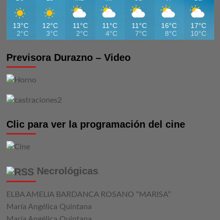
13°C
12°C
11°C
11°C
11°C
16°C
17°C
2°C
3°C
2°C
4°C
7°C
8°C
10°C
Previsora Durazno – Video
Clic para ver la programación del cine
Necrológicas
ELBA AMELIA BARDANCA ROSANO “MARISA”
María Angélica Quintana
María Angélica Quintana