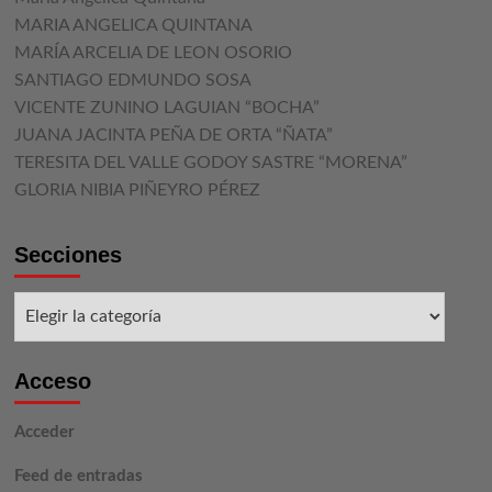
MARIA ANGELICA QUINTANA
MARÍA ARCELIA DE LEON OSORIO
SANTIAGO EDMUNDO SOSA
VICENTE ZUNINO LAGUIAN “BOCHA”
JUANA JACINTA PEÑA DE ORTA “ÑATA”
TERESITA DEL VALLE GODOY SASTRE “MORENA”
GLORIA NIBIA PIÑEYRO PÉREZ
Secciones
Secciones
Acceso
Acceder
Feed de entradas