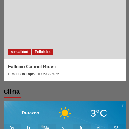
Actualidad
Policiales
Falleció Gabriel Rossi
Mauricio López
06/08/2026
Clima
3°C
Durazno
Do
Lu
Ma
Mi
Ju
Vi
Sá