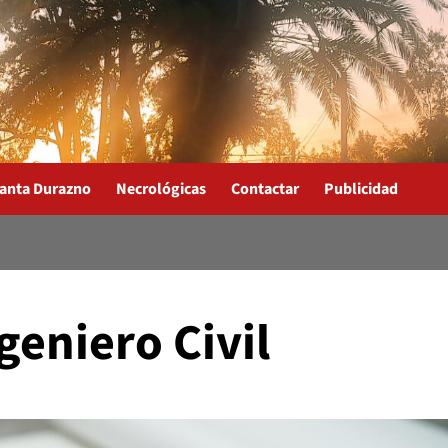
anta Durazno
Necrológicas
Contactar
Publicidad
eniero Civil