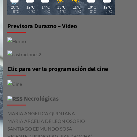
20°C
12°C
14°C
13°C
11°C
10°C
12°C
9°C
6°C
4°C
4°C
4°C
3°C
5°C
Previsora Durazno – Video
Clic para ver la programación del cine
Necrológicas
MARIA ANGELICA QUINTANA
MARÍA ARCELIA DE LEON OSORIO
SANTIAGO EDMUNDO SOSA
VICENTE ZUNINO LAGUIAN “BOCHA”