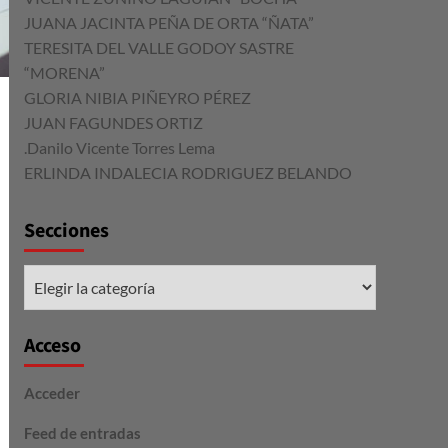
JUANA JACINTA PEÑA DE ORTA “ÑATA”
TERESITA DEL VALLE GODOY SASTRE
“MORENA”
GLORIA NIBIA PIÑEYRO PÉREZ
JUAN FAGUNDES ORTIZ
.Danilo Vicente Torres Lema
ERLINDA INDALECIA RODRIGUEZ BELANDO
Secciones
Secciones
Acceso
Acceder
Feed de entradas