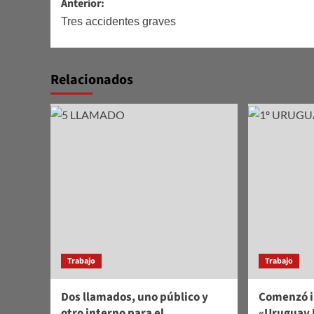
Navegación
Anterior:
de
Tres accidentes graves
entradas
Relacionados
Trabajo
Trabajo
Dos llamados, uno público y
Comenzó i
otro interno para el
«Uruguay 