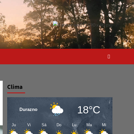
Clima
18°C
Durazno
Ju
Vi
Sá
Do
Lu
Ma
Mi