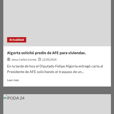
Actualidad
Algorta solicitó predio de AFE para viviendas.
Jesus Carlos Correa
22/05/2024
En la tarde de hoy el Diputado Felipe Algorta entregó carta al
Presidente de AFE solicitando el traspaso de un...
Leer
Leer más
más
sobre
Algorta
solicitó
predio
de
AFE