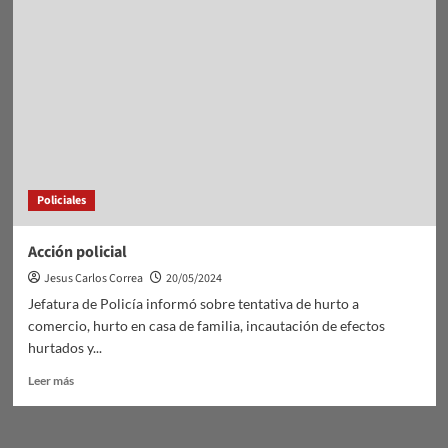
Paravis.
Policiales
Acción policial
Jesus Carlos Correa
20/05/2024
Jefatura de Policía informó sobre tentativa de hurto a
comercio, hurto en casa de familia, incautación de efectos
hurtados y...
Leer
Leer más
más
sobre
Acción