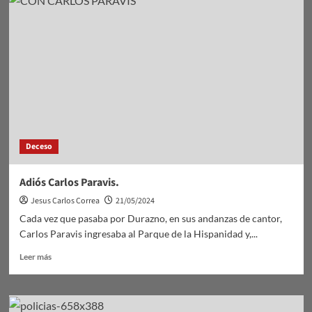
Durazno
vicecampeón
de
por
equipos
Deceso
Adiós Carlos Paravis.
Jesus Carlos Correa
21/05/2024
Cada vez que pasaba por Durazno, en sus andanzas de cantor,
Carlos Paravis ingresaba al Parque de la Hispanidad y,...
Leer
Leer más
más
sobre
Adiós
Carlos