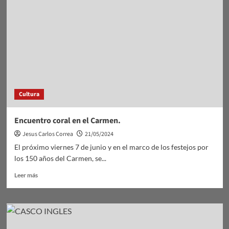
baby
Cultura
Encuentro coral en el Carmen.
Jesus Carlos Correa
21/05/2024
El próximo viernes 7 de junio y en el marco de los festejos por
los 150 años del Carmen, se...
Leer
Leer más
más
sobre
Encuentro
coral
en