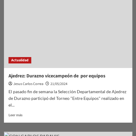
Actualidad
Ajedrez: Durazno vicecampeón de por equipos
Jesus Carlos Correa
21/05/2024
El pasado fin de semana la Selección Departamental de Ajedrez
de Durazno participó del Torneo "Entre Equipos" realizado en
el...
Leer
Leer más
más
sobre
Ajedrez: