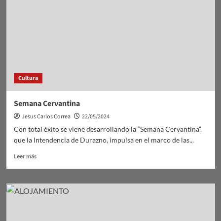
viernes.
Cultura
Semana Cervantina
Jesus Carlos Correa
22/05/2024
Con total éxito se viene desarrollando la “Semana Cervantina”,
que la Intendencia de Durazno, impulsa en el marco de las...
Leer
Leer más
más
sobre
Semana
Cervantina