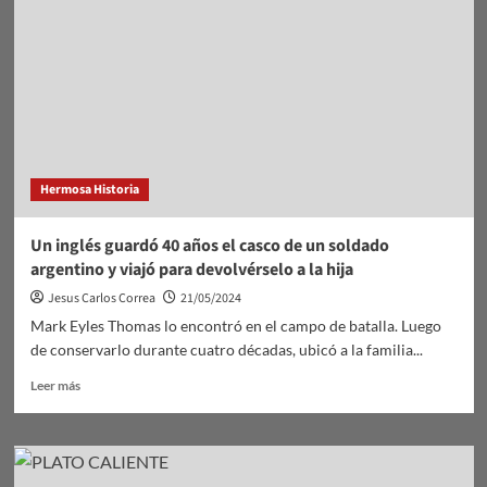
el
Carmen.
Hermosa Historia
Un inglés guardó 40 años el casco de un soldado
argentino y viajó para devolvérselo a la hija
Jesus Carlos Correa
21/05/2024
Mark Eyles Thomas lo encontró en el campo de batalla. Luego
de conservarlo durante cuatro décadas, ubicó a la familia...
Leer
Leer más
más
sobre
Un
inglés
guardó