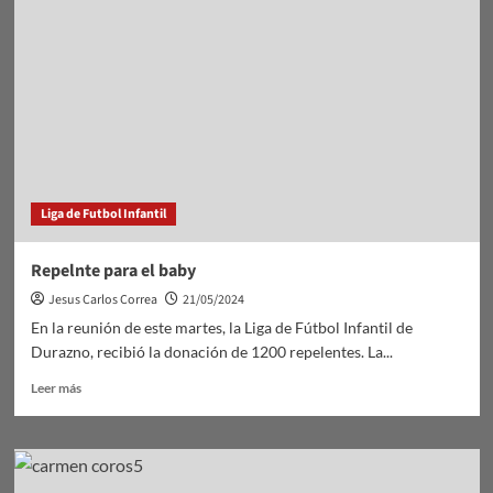
Larrañaga
Liga de Futbol Infantil
Repelnte para el baby
Jesus Carlos Correa
21/05/2024
En la reunión de este martes, la Liga de Fútbol Infantil de
Durazno, recibió la donación de 1200 repelentes. La...
Leer
Leer más
más
sobre
Repelnte
para
el