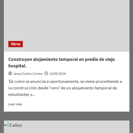
Obras
Construyen alojamiento temporal en predio de viejo
hospital.
Jesus Carlos Correa
22/05/2024
Tal como se anunciara oportunamente, se viene procediendo a
la construcción desde “cero” de un alojamiento temporal de
estudiantes y...
Leer
Leer más
más
sobre
Construyen
alojamiento
temporal