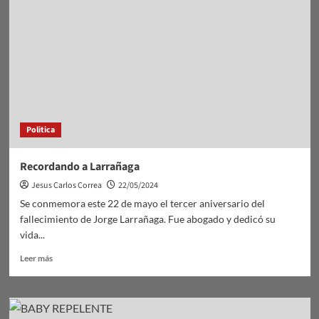
en
predio
de
viejo
hospital.
Politica
Recordando a Larrañaga
Jesus Carlos Correa
22/05/2024
Se conmemora este 22 de mayo el tercer aniversario del
fallecimiento de Jorge Larrañaga. Fue abogado y dedicó su
vida...
Leer
Leer más
más
sobre
Recordando
a