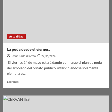
para
viviendas.
Actualidad
La poda desde el viernes.
Jesus Carlos Correa
22/05/2024
El viernes 24 de mayo estará dando comienzo el plan de poda
del arbolado del ornato público, interviniéndose solamente
ejemplares...
Leer
Leer más
más
sobre
La
poda
desde
el