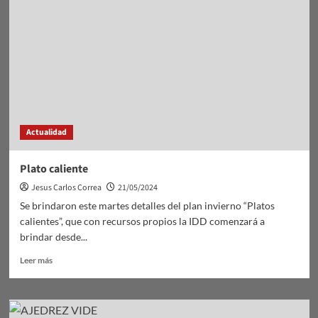
40
años
el
casco
de
un
soldado
argentino
y
Actualidad
viajó
para
devolvérselo
Plato caliente
a
Jesus Carlos Correa
21/05/2024
la
hija
Se brindaron este martes detalles del plan invierno “Platos
calientes”, que con recursos propios la IDD comenzará a
brindar desde...
Leer
Leer más
más
sobre
Plato
caliente