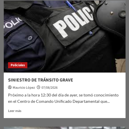
El
tango
duraznense
y
sus
manifestaciones:
el
domingo
9
de
agosto
en
Policiales
Sala
Lavalleja
SINIESTRO DE TRÁNSITO GRAVE
Mauricio López
07/08/2026
Próximo a la hora 12:30 del día de ayer, se tomó conocimiento
en el Centro de Comando Unificado Departamental que...
Leer
Leer más
más
sobre
SINIESTRO