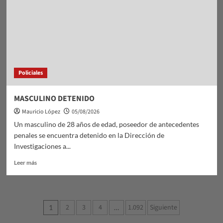
Saberes
Policiales
MASCULINO DETENIDO
Mauricio López
05/08/2026
Un masculino de 28 años de edad, poseedor de antecedentes
penales se encuentra detenido en la Dirección de
Investigaciones a...
Leer
Leer más
más
sobre
MASCULINO
DETENIDO
Paginación
2
3
4
1.092
Siguiente
1
…