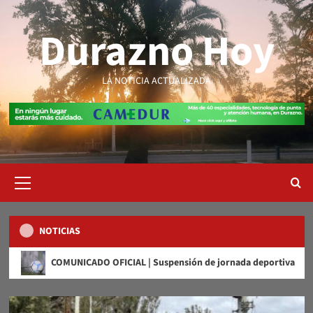
Saltar
al
Durazno Hoy
contenido
LA NOTICIA ACTUALIZADA
Menú
primario
NOTICIAS
COMUNICADO OFICIAL | Suspensión de jornada deportiva