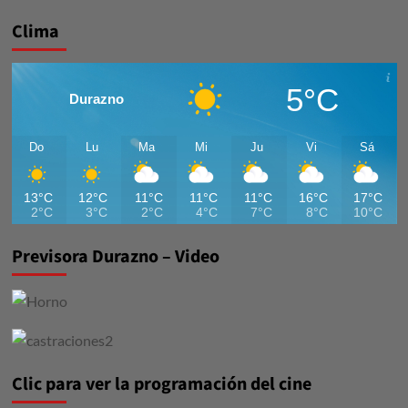
de
entradas
Clima
5°C
Durazno
Do
Lu
Ma
Mi
Ju
Vi
Sá
13°C
12°C
11°C
11°C
11°C
16°C
17°C
2°C
3°C
2°C
4°C
7°C
8°C
10°C
Previsora Durazno – Video
Clic para ver la programación del cine