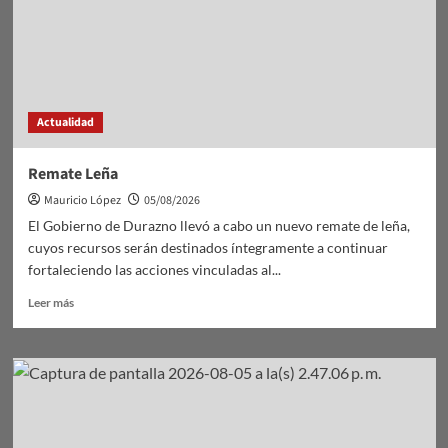
Actualidad
Remate Leña
Mauricio López
05/08/2026
El Gobierno de Durazno llevó a cabo un nuevo remate de leña,
cuyos recursos serán destinados íntegramente a continuar
fortaleciendo las acciones vinculadas al...
Leer
Leer más
más
sobre
Remate
Leña