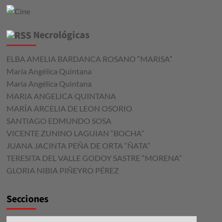
Necrológicas
ELBA AMELIA BARDANCA ROSANO “MARISA”
María Angélica Quintana
María Angélica Quintana
MARIA ANGELICA QUINTANA
MARÍA ARCELIA DE LEON OSORIO
SANTIAGO EDMUNDO SOSA
VICENTE ZUNINO LAGUIAN “BOCHA”
JUANA JACINTA PEÑA DE ORTA “ÑATA”
TERESITA DEL VALLE GODOY SASTRE “MORENA”
GLORIA NIBIA PIÑEYRO PÉREZ
Secciones
Secciones