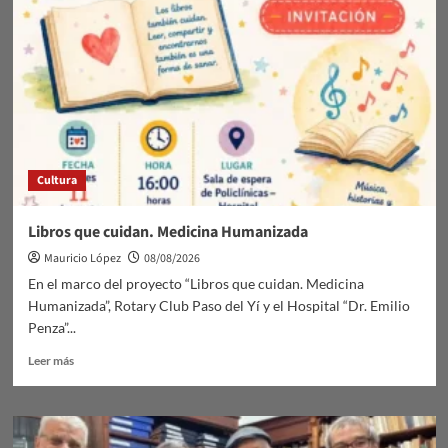
Suspensión
de
jornada
deportiva
Cultura
Libros que cuidan. Medicina Humanizada
Mauricio López
08/08/2026
En el marco del proyecto “Libros que cuidan. Medicina
Humanizada”, Rotary Club Paso del Yí y el Hospital “Dr. Emilio
Penza”...
Leer
Leer más
más
sobre
Libros
que