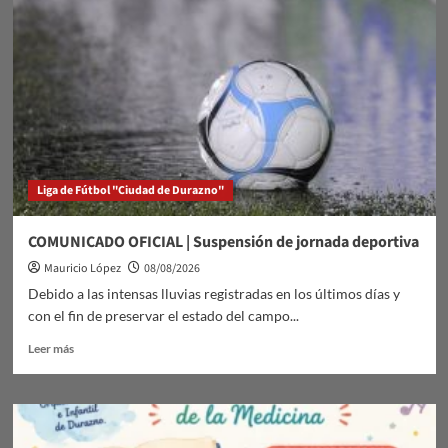
Río
Yí
Liga de Fútbol "Ciudad de Durazno"
COMUNICADO OFICIAL | Suspensión de jornada deportiva
Mauricio López
08/08/2026
Debido a las intensas lluvias registradas en los últimos días y
con el fin de preservar el estado del campo...
Leer
Leer más
más
sobre
COMUNICADO
OFICIAL
|