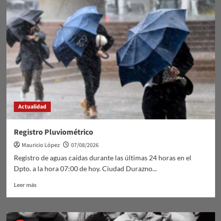
DE
TRÁNSITO
GRAVE
Actualidad
Registro Pluviométrico
Mauricio López
07/08/2026
Registro de aguas caídas durante las últimas 24 horas en el
Dpto. a la hora 07:00 de hoy. Ciudad Durazno...
Leer
Leer más
más
sobre
Registro
Pluviométrico