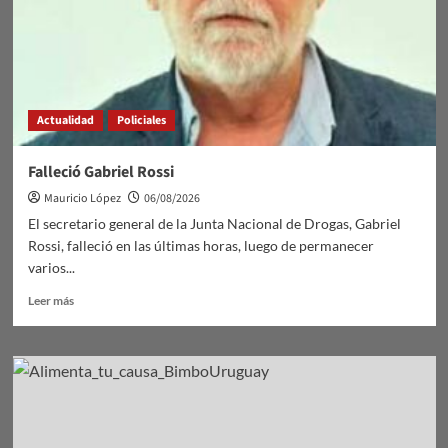
Actualidad
Policiales
Falleció Gabriel Rossi
Mauricio López
06/08/2026
El secretario general de la Junta Nacional de Drogas, Gabriel
Rossi, falleció en las últimas horas, luego de permanecer
varios...
Leer
Leer más
más
sobre
Falleció
Gabriel
Rossi