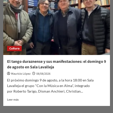
cuidan.
Medicina
Humanizada
Cultura
El tango duraznense y sus manifestaciones: el domingo 9
de agosto en Sala Lavalleja
Mauricio López
08/08/2026
El próximo domingo 9 de agosto, a la hora 18:00 en Sala
Lavalleja el grupo "Con la Música en Alma", integrado
por Roberto Tarigo, Disman Anchieri, Christian...
Leer
Leer más
más
sobre