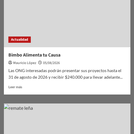
Actualidad
Bimbo Alimenta tu Causa
Mauricio López
05/08/2026
Las ONG interesadas podrán presentar sus proyectos hasta el
31 de agosto de 2026 y recibir $240.000 para llevar adelante...
Leer
Leer más
más
sobre
Bimbo
Alimenta
tu
Causa