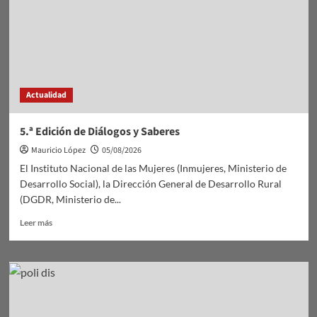
Actualidad
5.ª Edición de Diálogos y Saberes
Mauricio López
05/08/2026
El Instituto Nacional de las Mujeres (Inmujeres, Ministerio de
Desarrollo Social), la Dirección General de Desarrollo Rural
(DGDR, Ministerio de...
Leer
Leer más
más
sobre
5.ª
Edición
de
Diálogos
y