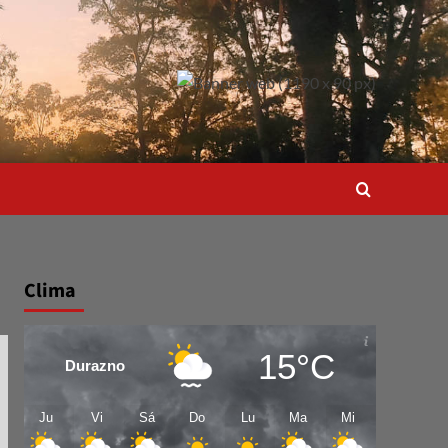
Clima
15°C
Durazno
Ju
Vi
Sá
Do
Lu
Ma
Mi