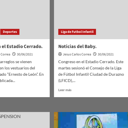
Deportes
Liga de Futbol Infantil
 el Estadio Cerrado.
Noticias del Baby.
s Correa
30/06/2021
Jesus Carlos Correa
30/06/2021
 arreglos se vienen
Congreso en el Estadio Cerrado. Este
n los vestuarios del
martes sesionó el Consejo de la Liga
ado “Ernesto de León”. En
de Fútbol Infantil Ciudad de Durazno
licada...
(LFICD),...
Leer
Leer más
más
sobre
as
Noticias
del
Baby.
io
do.