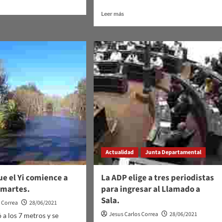
Leer
Leer más
más
sobre
nso
Once
nuevos
casos
de
Covid-
19
en
Durazno
Actualidad
Junta Departamental
e el Yi comience a
La ADP elige a tres periodistas
 martes.
para ingresar al Llamado a
Sala.
s Correa
28/06/2021
Jesus Carlos Correa
28/06/2021
gó a los 7 metros y se