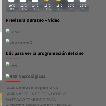
19°C
12°C
14°C
13°C
11°C
10°C
12°C
9°C
6°C
4°C
4°C
4°C
3°C
5°C
Previsora Durazno – Video
Clic para ver la programación del cine
Necrológicas
MARIA ANGELICA QUINTANA
MARÍA ARCELIA DE LEON OSORIO
SANTIAGO EDMUNDO SOSA
VICENTE ZUNINO LAGUIAN “BOCHA”