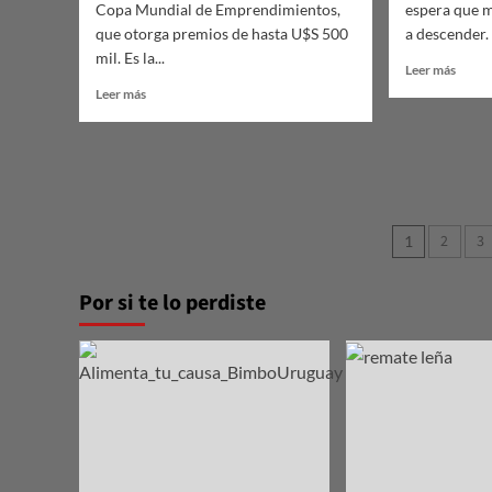
Copa Mundial de Emprendimientos,
espera que 
que otorga premios de hasta U$S 500
a descender. 
mil. Es la...
Leer
Leer más
más
Leer
Leer más
sobre
más
Esper
sobre
que
Inscriben
el
para
Yi
Copa
comie
Mundial
Pagina
a
de
2
3
1
bajar
Emprendimientos.
de
este
Por si te lo perdiste
marte
entrad