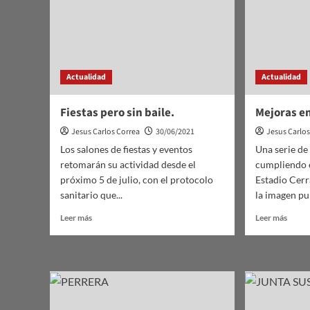
Actualidad
Actualidad
Fiestas pero sin baile.
Mejoras en
Jesus Carlos Correa
30/06/2021
Jesus Carlo
Los salones de fiestas y eventos
Una serie de
retomarán su actividad desde el
cumpliendo e
próximo 5 de julio, con el protocolo
Estadio Cerr
sanitario que...
la imagen pub
Leer
Leer
Leer más
Leer más
más
más
sobre
sobre
Fiestas
Mejor
pero
en
sin
el
baile.
Estad
Cerra