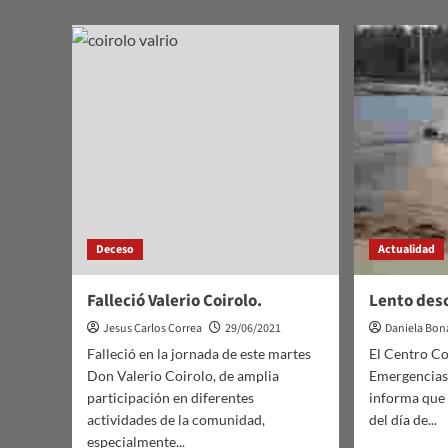
sobre
En
suspe
Llama
a
Sala
por
compl
de
salud
de
Lerena
Deceso
Actualidad
Falleció Valerio Coirolo.
Lento desc
Jesus Carlos Correa
29/06/2021
Daniela Bon
Falleció en la jornada de este martes
El Centro C
Don Valerio Coirolo, de amplia
Emergencias
participación en diferentes
informa que e
actividades de la comunidad,
del día de...
especialmente...