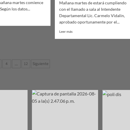
mañana martes comience
Mañana martes de estará cumpliendo
Según los datos...
con el llamado a sala al Intendente
Departamental Lic. Carmelo Vidalin,
aprobado oportunamente por el...
Leer
Leer más
an
más
sobre
La
ADP
nce
elige
ción
4
12
Siguiente
…
a
tres
periodistas
s.
as
para
ingresar
al
Llamado
a
Sala.