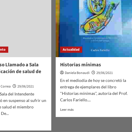
ento
Actualidad
so Llamado a Sala
Historias mínimas
cación de salud de
Daniela Bonaudi
29/06/2021
En el mediodía de hoy se concretó la
s Correa
29/06/2021
entrega de ejemplares del libro
"Historias mínimas", autoría del Prof.
 Sala del Intendente
Carlos Fariello....
ó en suspenso al sufrir un
e salud el miembro
Leer
Leer más
 De...
más
sobre
Historias
mínimas