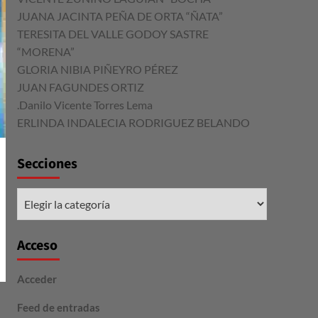
JUANA JACINTA PEÑA DE ORTA “ÑATA”
TERESITA DEL VALLE GODOY SASTRE
“MORENA”
GLORIA NIBIA PIÑEYRO PÉREZ
JUAN FAGUNDES ORTIZ
.Danilo Vicente Torres Lema
ERLINDA INDALECIA RODRIGUEZ BELANDO
Secciones
Secciones
Acceso
Acceder
Feed de entradas