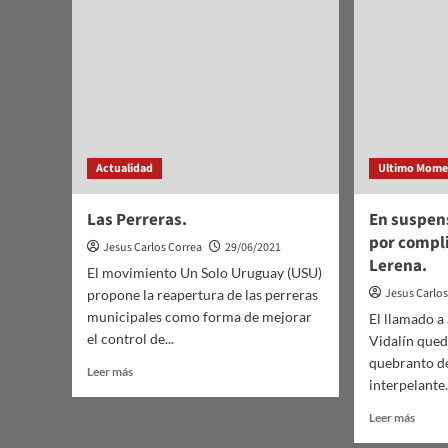
Actualidad
Ultimo Mom
Las Perreras.
En suspen
por compli
Jesus Carlos Correa
29/06/2021
Lerena.
El movimiento Un Solo Uruguay (USU)
Jesus Carlo
propone la reapertura de las perreras
municipales como forma de mejorar
El llamado a
el control de...
Vidalín qued
quebranto d
Leer
Leer más
interpelante.
más
sobre
Leer
Leer más
Las
más
Perreras.