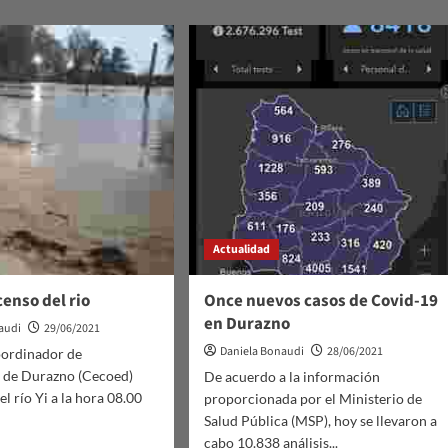
nso
do
icación
.
Actualidad
enso del rio
Once nuevos casos de Covid-19
en Durazno
audi
29/06/2021
Daniela Bonaudi
28/06/2021
oordinador de
 de Durazno (Cecoed)
De acuerdo a la información
l río Yi a la hora 08.00
proporcionada por el Ministerio de
Salud Pública (MSP), hoy se llevaron a
cabo 10.838 análisis...