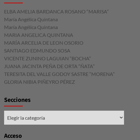
ELBA AMELIA BARDANCA ROSANO “MARISA”
María Angélica Quintana
María Angélica Quintana
MARIA ANGELICA QUINTANA
MARÍA ARCELIA DE LEON OSORIO
SANTIAGO EDMUNDO SOSA
VICENTE ZUNINO LAGUIAN “BOCHA”
JUANA JACINTA PEÑA DE ORTA “ÑATA”
TERESITA DEL VALLE GODOY SASTRE “MORENA”
GLORIA NIBIA PIÑEYRO PÉREZ
Secciones
Secciones
Acceso