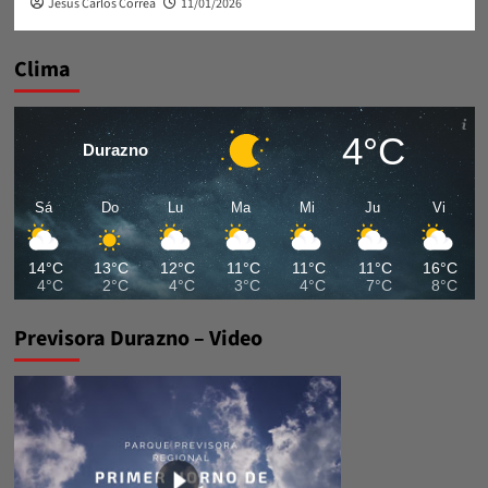
Jesus Carlos Correa
11/01/2026
Clima
4°C
Durazno
Sá
Do
Lu
Ma
Mi
Ju
Vi
14°C
13°C
12°C
11°C
11°C
11°C
16°C
4°C
2°C
4°C
3°C
4°C
7°C
8°C
Previsora Durazno – Video