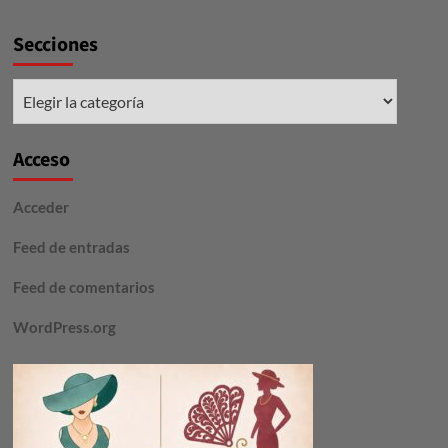
Secciones
Secciones
Acceso
Acceder
Feed de entradas
Feed de comentarios
WordPress.org