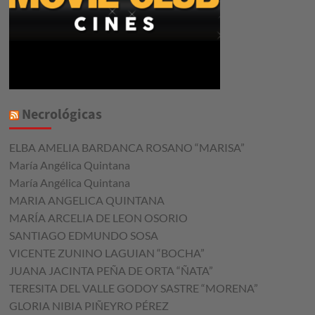
Necrológicas
ELBA AMELIA BARDANCA ROSANO “MARISA”
María Angélica Quintana
María Angélica Quintana
MARIA ANGELICA QUINTANA
MARÍA ARCELIA DE LEON OSORIO
SANTIAGO EDMUNDO SOSA
VICENTE ZUNINO LAGUIAN “BOCHA”
JUANA JACINTA PEÑA DE ORTA “ÑATA”
TERESITA DEL VALLE GODOY SASTRE “MORENA”
GLORIA NIBIA PIÑEYRO PÉREZ