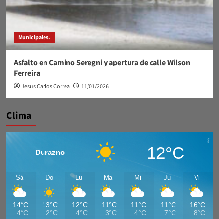
Municipales.
Asfalto en Camino Seregni y apertura de calle Wilson
Ferreira
Jesus Carlos Correa
11/01/2026
Clima
12°C
Durazno
Sá
Do
Lu
Ma
Mi
Ju
Vi
14°C
13°C
12°C
11°C
11°C
11°C
16°C
4°C
2°C
4°C
3°C
4°C
7°C
8°C