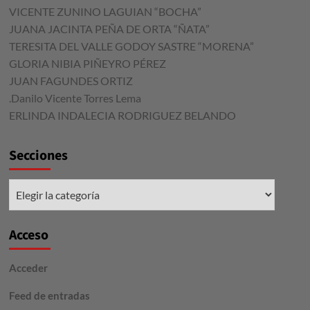
VICENTE ZUNINO LAGUIAN “BOCHA”
JUANA JACINTA PEÑA DE ORTA “ÑATA”
TERESITA DEL VALLE GODOY SASTRE “MORENA”
GLORIA NIBIA PIÑEYRO PÉREZ
JUAN FAGUNDES ORTIZ
.Danilo Vicente Torres Lema
ERLINDA INDALECIA RODRIGUEZ BELANDO
Secciones
Secciones
Acceso
Acceder
Feed de entradas