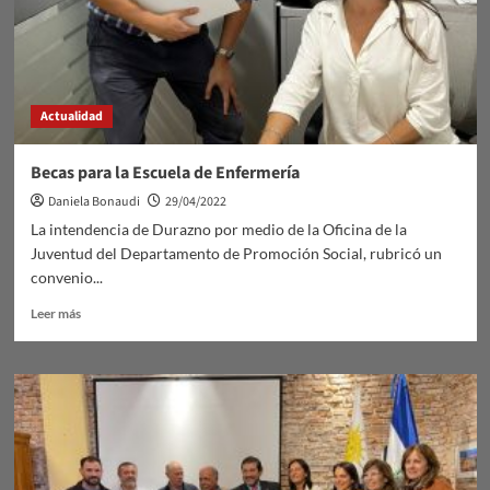
Actualidad
Becas para la Escuela de Enfermería
Daniela Bonaudi
29/04/2022
La intendencia de Durazno por medio de la Oficina de la
Juventud del Departamento de Promoción Social, rubricó un
convenio...
Leer
Leer más
más
sobre
Becas
para
la
Escuela
de
Enfermería