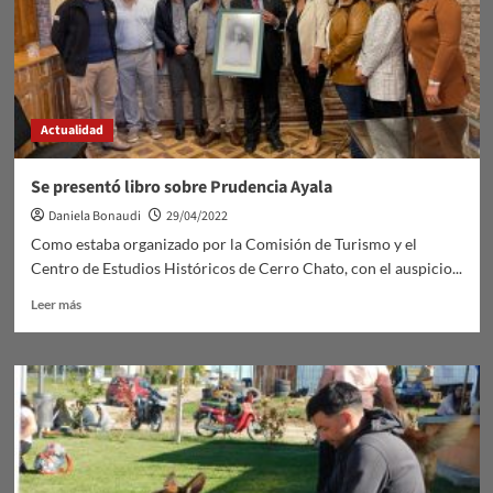
Actualidad
Se presentó libro sobre Prudencia Ayala
Daniela Bonaudi
29/04/2022
Como estaba organizado por la Comisión de Turismo y el
Centro de Estudios Históricos de Cerro Chato, con el auspicio...
Leer
Leer más
más
sobre
Se
presentó
libro
sobre
Prudencia
Ayala