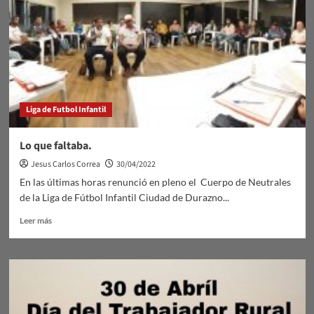
Liga de Futbol Infantil
Lo que faltaba.
Jesus Carlos Correa
30/04/2022
En las últimas horas renunció en pleno el Cuerpo de Neutrales
de la Liga de Fútbol Infantil Ciudad de Durazno...
Leer
Leer más
más
sobre
Lo
que
faltaba.