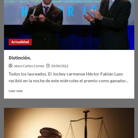
Actualidad
Distinción.
Jesus Carlos Correa
29/04/2022
Todos los laureados. El Jockey carmense Héctor Fabián Lazo
recibió en la noche de este miércoles el premio como ganador...
Leer
Leer más
más
sobre
Distinción.