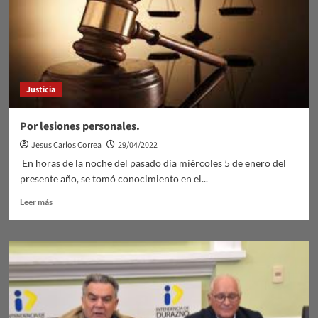
Justicia
Por lesiones personales.
Jesus Carlos Correa
29/04/2022
En horas de la noche del pasado día miércoles 5 de enero del
presente año, se tomó conocimiento en el...
Leer
Leer más
más
sobre
Por
lesiones
personales.