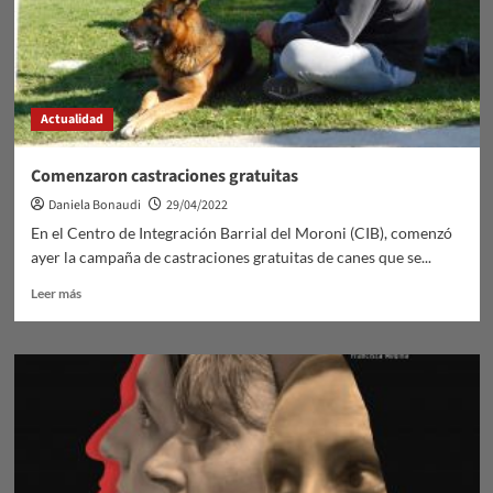
Actualidad
Comenzaron castraciones gratuitas
Daniela Bonaudi
29/04/2022
En el Centro de Integración Barrial del Moroni (CIB), comenzó
ayer la campaña de castraciones gratuitas de canes que se...
Leer
Leer más
más
sobre
Comenzaron
castraciones
gratuitas