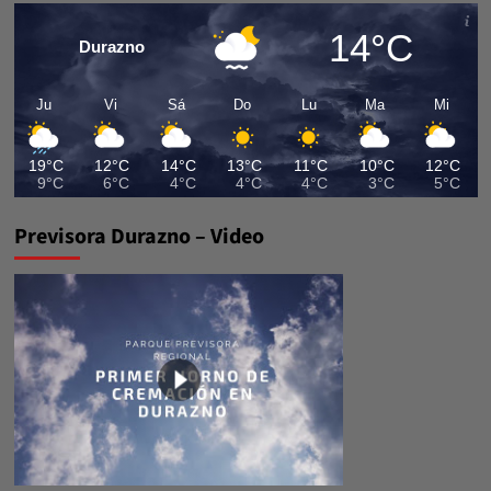
14°C
Durazno
Ju
Vi
Sá
Do
Lu
Ma
Mi
19°C
12°C
14°C
13°C
11°C
10°C
12°C
9°C
6°C
4°C
4°C
4°C
3°C
5°C
Previsora Durazno – Video