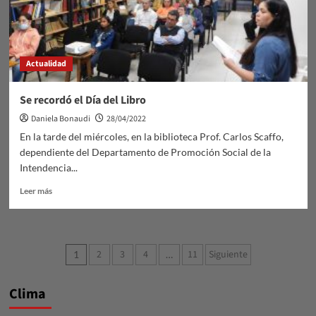
Actualidad
Se recordó el Día del Libro
Daniela Bonaudi
28/04/2022
En la tarde del miércoles, en la biblioteca Prof. Carlos Scaffo,
dependiente del Departamento de Promoción Social de la
Intendencia...
Leer
Leer más
más
sobre
Se
recordó
Paginación
2
3
4
11
Siguiente
1
…
el
de
Día
del
Clima
entradas
Libro