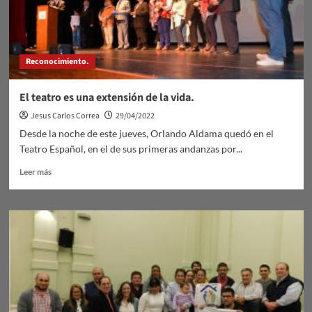
Reconocimiento.
El teatro es una extensión de la vida.
Jesus Carlos Correa
29/04/2022
Desde la noche de este jueves, Orlando Aldama quedó en el
Teatro Español, en el de sus primeras andanzas por...
Leer
Leer más
más
sobre
El
teatro
es
una
extensión
de
la
vida.