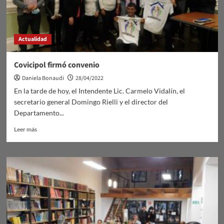
Actualidad
Covicipol firmó convenio
Daniela Bonaudi
28/04/2022
En la tarde de hoy, el Intendente Lic. Carmelo Vidalín, el
secretario general Domingo Rielli y el director del
Departamento...
Leer
Leer más
más
sobre
Covicipol
firmó
convenio