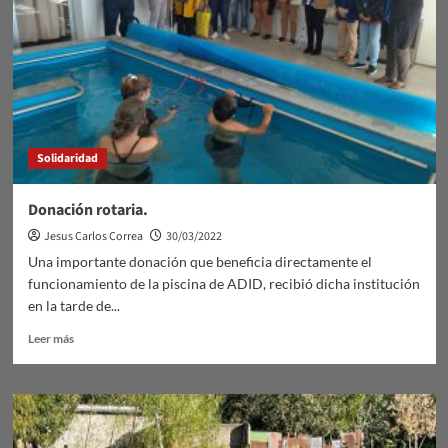
en
Trinidad.
Solidaridad
Donación rotaria.
Jesus Carlos Correa
30/03/2022
Una importante donación que beneficia directamente el
funcionamiento de la piscina de ADID, recibió dicha institución
en la tarde de...
Leer
Leer más
más
sobre
Donación
rotaria.