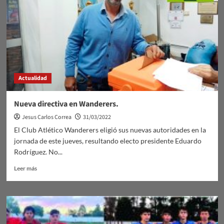
Actualidad
Nueva directiva en Wanderers.
Jesus Carlos Correa
31/03/2022
El Club Atlético Wanderers eligió sus nuevas autoridades en la
jornada de este jueves, resultando electo presidente Eduardo
Rodríguez. No...
Leer
Leer más
más
sobre
Nueva
directiva
en
Wanderers.