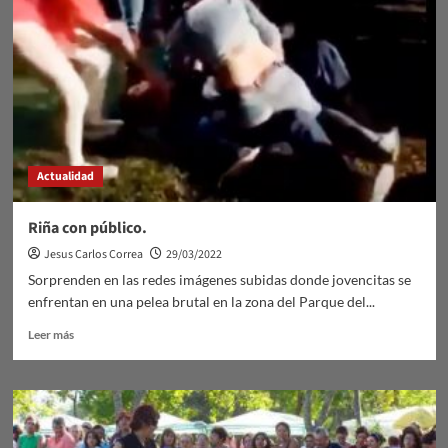
al
andar…
Actualidad
Riña con público.
Jesus Carlos Correa
29/03/2022
Sorprenden en las redes imágenes subidas donde jovencitas se
enfrentan en una pelea brutal en la zona del Parque del...
Leer
Leer más
más
sobre
Riña
con
público.