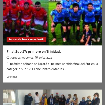
Torneo de Selecciones de OFI
Final Sub 17: primero en Trinidad.
Jesus Carlos Correa
30/03/2022
El próximo sábado se jugará el primer partido final del Sur en la
categoría Sub 17. El encuentro entre las...
Leer
Leer más
más
sobre
Final
Sub
17:
primero