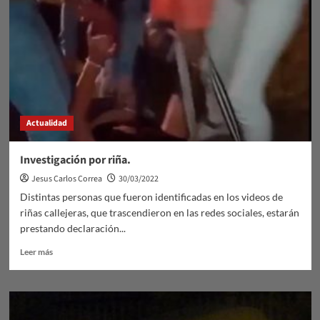
Llamadas
Actualidad
Investigación por riña.
Jesus Carlos Correa
30/03/2022
Distintas personas que fueron identificadas en los videos de
riñas callejeras, que trascendieron en las redes sociales, estarán
prestando declaración...
Leer
Leer más
más
sobre
Investigación
por
riña.