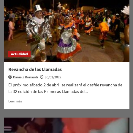
de
Ruta
5
Actualidad
Revancha de las Llamadas
Daniela Bonaudi
30/03/2022
El próximo sábado 2 de abril se realizará el desfile revancha de
la 32 edición de las Primeras Llamadas del...
Leer
Leer más
más
sobre
Revancha
de
las