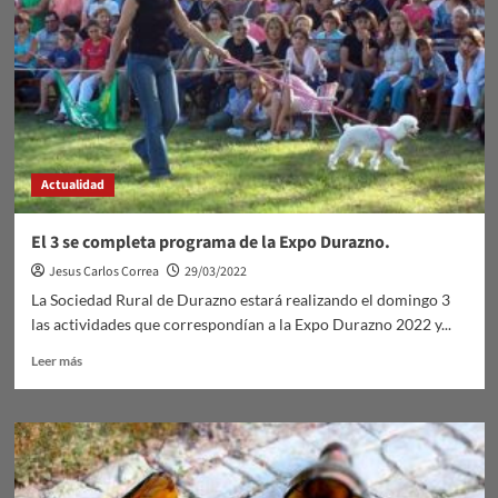
Actualidad
El 3 se completa programa de la Expo Durazno.
Jesus Carlos Correa
29/03/2022
La Sociedad Rural de Durazno estará realizando el domingo 3
las actividades que correspondían a la Expo Durazno 2022 y...
Leer
Leer más
más
sobre
El
3
se
completa