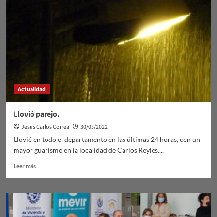
Actualidad
Llovió parejo.
Jesus Carlos Correa
30/03/2022
Llovió en todo el departamento en las últimas 24 horas, con un
mayor guarismo en la localidad de Carlos Reyles....
Leer
Leer más
más
sobre
Llovió
parejo.