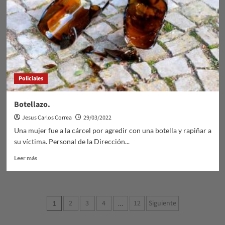
programa
de
la
Expo
Durazno.
Policiales
Botellazo.
Jesus Carlos Correa
29/03/2022
Una mujer fue a la cárcel por agredir con una botella y rapiñar a
su víctima. Personal de la Dirección...
Leer
Leer más
más
sobre
Botellazo.
Paginación
2
3
4
12
Siguiente
1
…
de