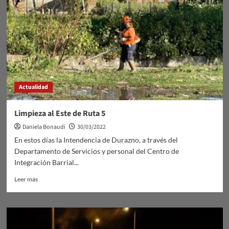
Actualidad
Limpieza al Este de Ruta 5
Daniela Bonaudi
30/03/2022
En estos días la Intendencia de Durazno, a través del
Departamento de Servicios y personal del Centro de
Integración Barrial...
Leer
Leer más
más
sobre
Limpieza
al
Este