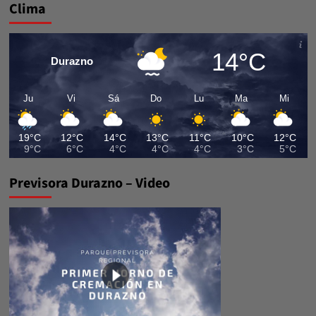
Clima
entradas
14°C
Durazno
Ju
Vi
Sá
Do
Lu
Ma
Mi
19°C
12°C
14°C
13°C
11°C
10°C
12°C
9°C
6°C
4°C
4°C
4°C
3°C
5°C
Previsora Durazno – Video