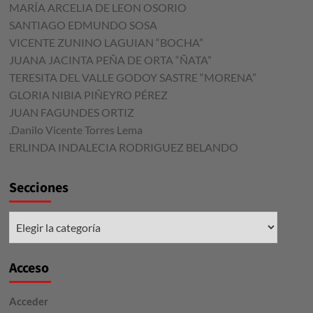
MARÍA ARCELIA DE LEON OSORIO
SANTIAGO EDMUNDO SOSA
VICENTE ZUNINO LAGUIAN “BOCHA”
JUANA JACINTA PEÑA DE ORTA “ÑATA”
TERESITA DEL VALLE GODOY SASTRE “MORENA”
GLORIA NIBIA PIÑEYRO PÉREZ
JUAN FAGUNDES ORTIZ
.Danilo Vicente Torres Lema
ERLINDA INDALECIA RODRIGUEZ BELANDO
Secciones
Secciones
Acceso
Acceder