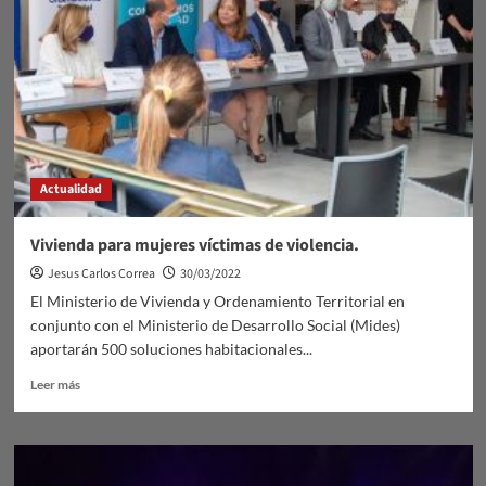
Actualidad
Vivienda para mujeres víctimas de violencia.
Jesus Carlos Correa
30/03/2022
El Ministerio de Vivienda y Ordenamiento Territorial en
conjunto con el Ministerio de Desarrollo Social (Mides)
aportarán 500 soluciones habitacionales...
Leer
Leer más
más
sobre
Vivienda
para
mujeres